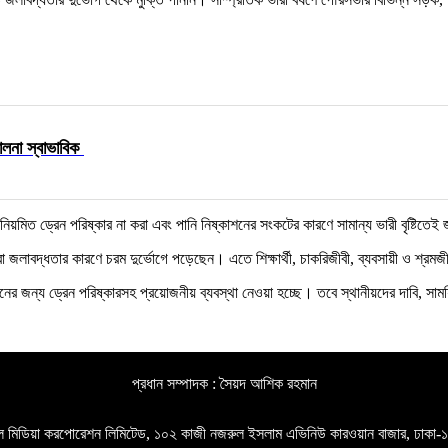
লনা স্বাভাবিক
মিত ড্রেন পরিষ্কার না করা এবং পানি নিষ্কাশনের সংকটের কারণে সামান্য ভারী বৃষ্টিতেই জল
জলাবদ্ধতার কারণে চরম দুর্ভোগে পড়েছেন। এতে শিক্ষার্থী, চাকরিজীবী, ব্যবসায়ী ও শ্রমজীবী
নের জন্য ড্রেন পরিষ্কারসহ প্রয়োজনীয় ব্যবস্থা নেওয়া হচ্ছে। তবে স্থানীয়দের দাবি, সাময
প্রধান সম্পাদক : সৈয়দ আশিক রহমান
গল মিডিয়া করপোরেশন লিমিটেড, ১০২ কাজী নজরুল ইসলাম এভিনিউ কারওয়ান বাজার, ঢাকা