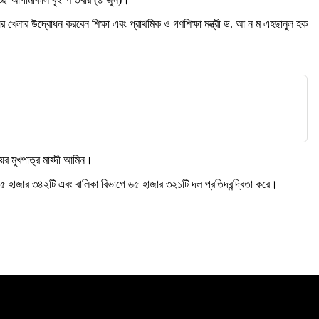
যায়ের খেলার উদ্বোধন করবেন শিক্ষা এবং প্রাথমিক ও গণশিক্ষা মন্ত্রী ড. আ ন ম এহছানুল হক
ালয়ের মুখপাত্র মাহ্দী আমিন।
৬৫ হাজার ৩৪২টি এবং বালিকা বিভাগে ৬৫ হাজার ৩২১টি দল প্রতিদ্বন্দ্বিতা করে।