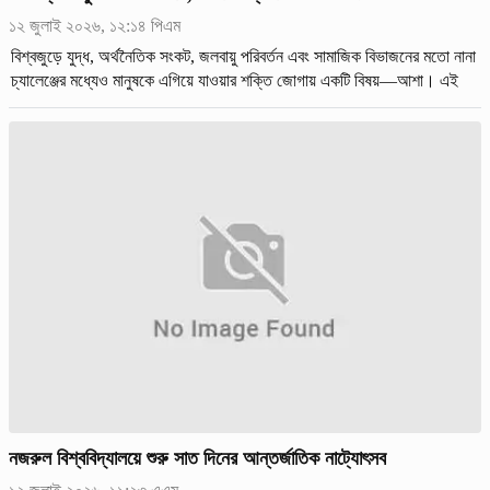
১২ জুলাই ২০২৬, ১২:১৪ পিএম
বিশ্বজুড়ে যুদ্ধ, অর্থনৈতিক সংকট, জলবায়ু পরিবর্তন এবং সামাজিক বিভাজনের মতো নানা
চ্যালেঞ্জের মধ্যেও মানুষকে এগিয়ে যাওয়ার শক্তি জোগায় একটি বিষয়—আশা। এই
বার্তা ছড়িয়ে দিতেই প্রতি বছর ১২ জুলাই পালিত হয়
নজরুল বিশ্ববিদ্যালয়ে শুরু সাত দিনের আন্তর্জাতিক নাট্যোৎসব