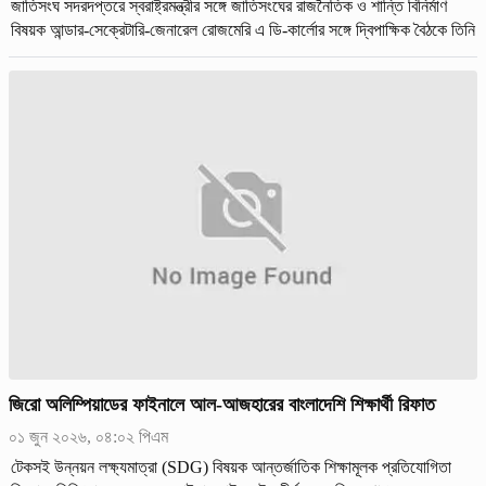
জাতিসংঘ সদরদপ্তরে স্বরাষ্ট্রমন্ত্রীর সঙ্গে জাতিসংঘের রাজনৈতিক ও শান্তি বিনির্মাণ
বিষয়ক আন্ডার-সেক্রেটারি-জেনারেল রোজমেরি এ ডি-কার্লোর সঙ্গে দ্বিপাক্ষিক বৈঠকে তিনি
এ আহ্বান জানান।
জিরো অলিম্পিয়াডের ফাইনালে আল-আজহারের বাংলাদেশি শিক্ষার্থী রিফাত
০১ জুন ২০২৬, ০৪:০২ পিএম
টেকসই উন্নয়ন লক্ষ্যমাত্রা (SDG) বিষয়ক আন্তর্জাতিক শিক্ষামূলক প্রতিযোগিতা