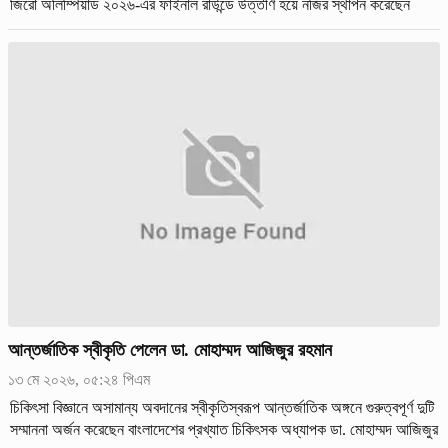
জিরো অলিম্পিয়াড ২০২৬-এর ফাইনাল রাউন্ডে উত্তীর্ণ হয়ে নজির স্থাপন করেছেন
বাংলাদেশি শিক্ষার্থী আমজাদ হোসেন রিফাত।
আন্তর্জাতিক স্বীকৃতি পেলেন ডা. মোহাম্মদ আজিজুর রহমান
১৩ মে ২০২৬, ০৫:২৪ পিএম
চিকিৎসা বিজ্ঞানে অসামান্য অবদানের স্বীকৃতিস্বরূপ আন্তর্জাতিক অঙ্গনে গুরুত্বপূর্ণ দুটি
সম্মাননা অর্জন করেছেন বাংলাদেশের প্রখ্যাত চিকিৎসক অধ্যাপক ডা. মোহাম্মদ আজিজুর