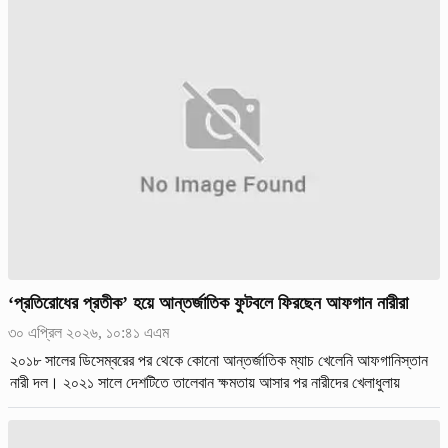
‘প্রতিরোধের প্রতীক’ হয়ে আন্তর্জাতিক ফুটবলে ফিরছেন আফগান নারীরা
৩০ এপ্রিল ২০২৬, ১০:৪১ এএম
২০১৮ সালের ডিসেম্বরের পর থেকে কোনো আন্তর্জাতিক ম্যাচ খেলেনি আফগানিস্তান
নারী দল। ২০২১ সালে দেশটিতে তালেবান ক্ষমতায় আসার পর নারীদের খেলাধুলায়
নিষেধাজ্ঞা জারি করা হয়। এর ফলে অনেক খেলোয়াড় দেশ ছেড়ে বিদেশে