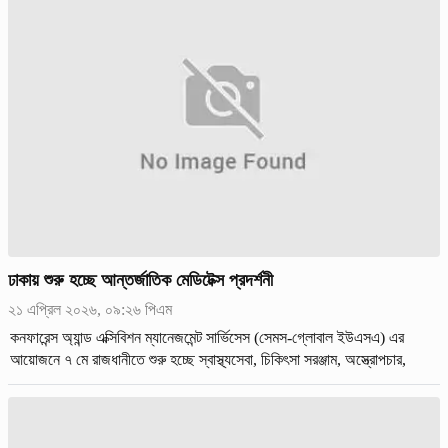
ঢাকায় শুরু হচ্ছে আন্তর্জাতিক মেডিটেক্স প্রদর্শনী
২১ এপ্রিল ২০২৬, ০৯:২৬ পিএম
কনফারেন্স অ্যান্ড এক্সিবিশন ম্যানেজমেন্ট সার্ভিসেস (সেমস-গ্লোবাল ইউএসএ) এর
আয়োজনে ৭ মে রাজধানীতে শুরু হচ্ছে স্বাস্থ্যসেবা, চিকিৎসা সরঞ্জাম, অস্ত্রোপচার,
ফার্মাসিউটিক্যাল ও ডায়াগনস্টিক যন্ত্রপাতি সম্প