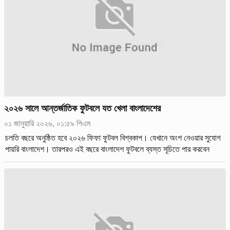
২০২৬ সালে আন্তর্জাতিক ফুটবলে যত খেলা বাংলাদেশের
০১ জানুয়ারি ২০২৬, ০১:৫৯ পিএম
চলতি বছরে অনুষ্ঠিত হবে ২০২৬ ফিফা ফুটবল বিশ্বকাপ। যেখানে অংশ নেওয়ার সুযোগ
পায়রি বাংলাদেশ। তারপরও এই বছরে বাংলাদেশ ফুটবলে ব্যস্ত সূচিতে পার করবেন
বাংলাদেশের ফুটবলাররা। হামজা-জমালদের ম্যাচ সংখ্যা কিছুটা