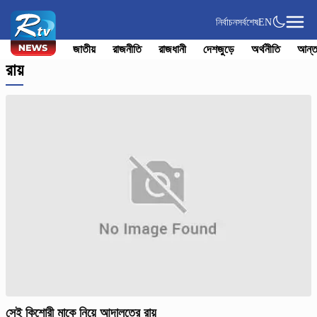
নির্বাচন
সর্বশেষ
EN
জাতীয়
রাজনীতি
রাজধানী
দেশজুড়ে
অর্থনীতি
আন্ত
রায়
সেই কিশোরী মাকে নিয়ে আদালতের রায়