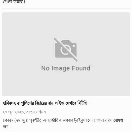
দেওয়া হয়েছে।
হাবিবসহ ৫ পুলিশের বিচারের রায় লাইভ দেখাবে বিটিভি
২৭ জুন ২০২৬, ০৫:১৩ পিএম
রোববার (২৮ জুন) পুনর্গঠিত আন্তর্জাতিক অপরাধ ট্রাইব্যুনালে এ মামলার রায় ঘোষণা
হবে।