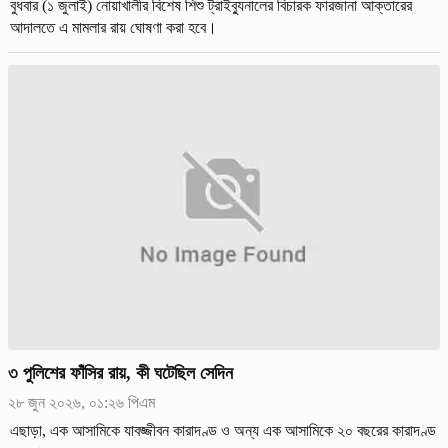
বুধবার (১ জুলাই) নোয়াখালীর বিশেষ শিশু ট্রাইব্যুনালের বিচারক ফারজানা আক্তারের
আদালতে এ মামলার রায় ঘোষণা করা হবে।
৩ পুলিশের ফাঁসির রায়, কী ঘটেছিল সেদিন
২৮ জুন ২০২৬, ০১:২৬ পিএম
এছাড়া, এক আসামিকে যাবজ্জীবন কারাদণ্ড ও অন্য এক আসামিকে ২০ বছরের কারাদণ্ড