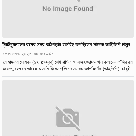
ট্রাইব্যুনালের রায়ের সময় কাঠগড়ায় তসবিহ জপছিলেন সাবেক আইজিপি মামুন
১৮ নভেম্বর ২০২৫, ০৫:০৩ এএম
যে মামলায় সোমবার (১৭ নভেম্বর) শেখ হাসিনা ও আসাদুজ্জামান খান কামালের ফাঁসির রায়
হয়েছে, সেখানে আরেক আসামি ছিলেন পুলিশের সাবেক মহাপরিদর্শক (আইজিপি) চৌধুরী
আবদুল্লাহ আল মামুনও।