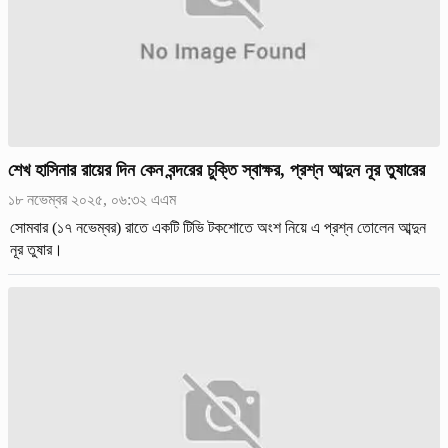
শেখ হাসিনার রায়ের দিন কেন বন্দরের চুক্তি স্বাক্ষর, প্রশ্ন আব্দুন নূর তুষারের
১৮ নভেম্বর ২০২৫, ০৬:৩২ এএম
সোমবার (১৭ নভেম্বর) রাতে একটি টিভি টকশোতে অংশ নিয়ে এ প্রশ্ন তোলেন আব্দুন
নূর তুষার।