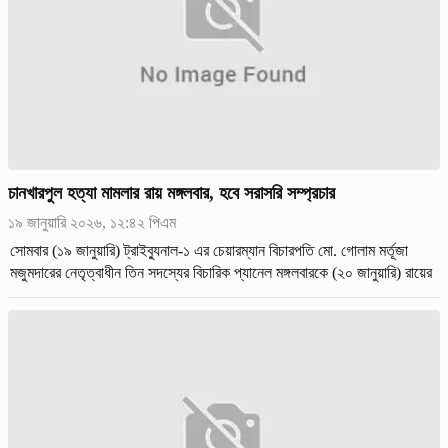
চানখারপুল হত্যা মামলার রায় মঙ্গলবার, হবে সরাসরি সম্প্রচার
১৯ জানুয়ারি ২০২৬, ১২:৪২ পিএম
সোমবার (১৯ জানুয়ারি) ট্রাইব্যুনাল-১ এর চেয়ারম্যান বিচারপতি মো. গোলাম মর্তূজা
মজুমদারের নেতৃত্বাধীন তিন সদস্যের বিচারিক প্যানেল মঙ্গলবারকে (২০ জানুয়ারি) রায়ের
দিন হিসেবে ধার্য করেন।