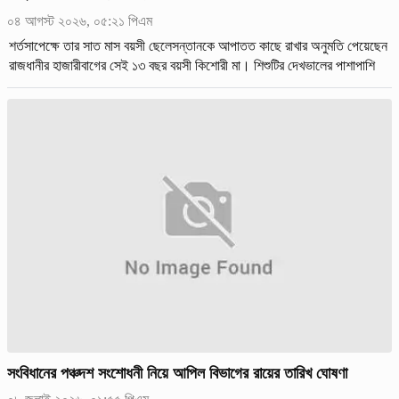
০৪ আগস্ট ২০২৬, ০৫:২১ পিএম
শর্তসাপেক্ষে তার সাত মাস বয়সী ছেলেসন্তানকে আপাতত কাছে রাখার অনুমতি পেয়েছেন
রাজধানীর হাজারীবাগের সেই ১৩ বছর বয়সী কিশোরী মা। শিশুটির দেখভালের পাশাপাশি
কিশোরী মাকে সামাজিক যোগাযোগমাধ্যম ফেসবুক ও টিকটকসহ
সংবিধানের পঞ্চদশ সংশোধনী নিয়ে আপিল বিভাগের রায়ের তারিখ ঘোষণা