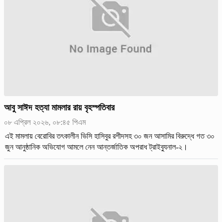
আবু সাঈদ হত্যা মামলার রায় বৃহস্পতিবার
০৮ এপ্রিল ২০২৬, ০৮:৪৫ পিএম
এই মামলায় বেরোবির তৎকালীন ভিসি হাসিবুর রশীদসহ ৩০ জন আসামির বিরুদ্ধে গত ৩০
জুন আনুষ্ঠানিক অভিযোগ আমলে নেন আন্তর্জাতিক অপরাধ ট্রাইব্যুনাল-২।