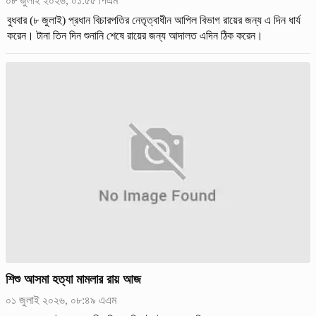
০৮ জুলাই ২০২৬, ০১:৫৫ পিএম
বুধবার (৮ জুলাই) প্রধান বিচারপতির নেতৃত্বাধীন আপিল বিভাগ রায়ের জন্য এ দিন ধার্য
করেন। টানা তিন দিন শুনানি শেষে রায়ের জন্য আদালত এদিন ঠিক করেন।
শিশু আসমা হত্যা মামলার রায় আজ
০১ জুলাই ২০২৬, ০৮:৪৯ এএম