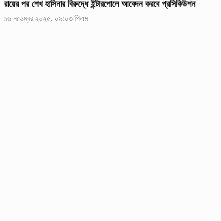
রায়ের পর শেখ হাসিনার বিরুদ্ধে ইন্টারপোলে আবেদন করবে প্রসিকিউশন
১৬ নভেম্বর ২০২৫, ০৯:০৩ পিএম
রোববার (১৬ নভেম্বর) ট্রাইব্যুনাল প্রাঙ্গণে এক ব্রিফিংয়ে সাংবাদিকদের এ কথা
জানিয়েছেন আন্তর্জাতিক অপরাধ ট্রাইব্যুনালের প্রসিকিউটর গাজী মনোয়ার হোসেন
তামিম।
ট্রাইব্যুনালে যে রায়ই হোক, কার্যকর হবে: স্বরাষ্ট্র উপদেষ্টা