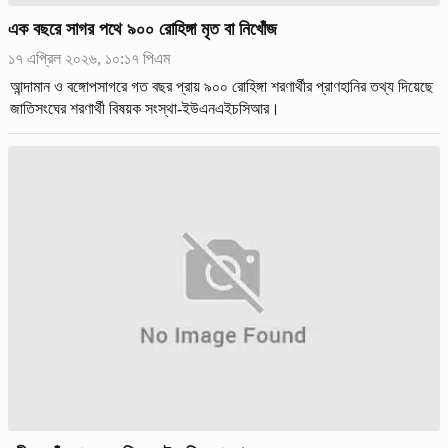
এক বছরে সাগর পথে ৯০০ রোহিঙ্গা মৃত বা নিখোঁজ
১৭ এপ্রিল ২০২৬, ১০:১৭ পিএম
আন্দামান ও বঙ্গোপসাগরে গত বছর প্রায় ৯০০ রোহিঙ্গা শরণার্থীর প্রাণহানির তথ্য দিয়েছে
জাতিসংঘের শরণার্থী বিষয়ক সংস্থা-ইউএনএইচসিআর।