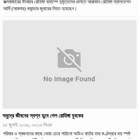
কক্সবাজারের উখিয়ার রোহিঙ্গা ক্যাম্পে দুর্বৃত্তদের গুলিতে আরাকান রোহিঙ্গা স্যালভেশন
আর্মি (আরসার) কমান্ডার জুবায়ের নিহত হয়েছেন।
সমুদ্রে জীবনের স্বপ্ন ডুবে গেল রোহিঙ্গা যুবকের
২৫ জুলাই ২০২৬, ০৮:১৩ পিএম
পরিবার ও স্বজনদের কাছে দোয়া চেয়ে পাঠানো অডিও বার্তায় তার কণ্ঠস্বরে ভয় স্পষ্ট