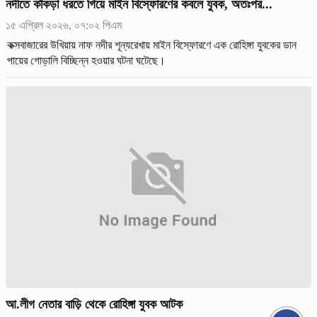
নদীতে কাঁকড়া ধরতে গিয়ে মাইন বিস্ফোরণের কবলে যুবক, অতঃপর...
১৫ এপ্রিল ২০২৬, ০৭:০২ পিএম
কক্সবাজারের উখিয়ায় নাফ নদীর শূন্যরেখায় মাইন বিস্ফোরণে এক রোহিঙ্গা যুবকের ডান
পায়ের গোড়ালি বিচ্ছিন্ন হওয়ার ঘটনা ঘটেছে।
আ.লীগ নেতার বাড়ি থেকে রোহিঙ্গা যুবক আটক