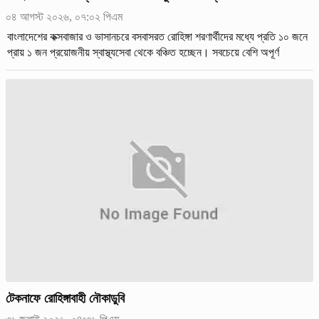
০৪ আগস্ট ২০২৬, ০৭:০২ পিএম
বাংলাদেশের কক্সবাজার ও ভাসানচরে বসবাসরত রোহিঙ্গা শরণার্থীদের মধ্যে প্রতি ১০ জনে
প্রায় ১ জন প্রয়োজনীয় স্বাস্থ্যসেবা থেকে বঞ্চিত হচ্ছেন। সবচেয়ে বেশি অপূর্ণ
স্বাস্থ্যসেবার চাহিদা দেখা গেছে জ্বর, ডায়রিয়া
টেকনাফে রোহিঙ্গাবাহী নৌকাডুবি