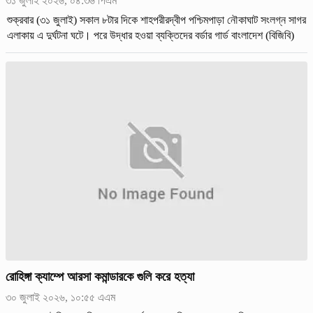
৩১ জুলাই ২০২৬, ০৪:৩৬ পিএম
শুক্রবার (৩১ জুলাই) সকাল ৮টার দিকে শাহপরীরদ্বীপ পশ্চিমপাড়া নৌকাঘাট সংলগ্ন সাগর
এলাকায় এ দুর্ঘটনা ঘটে। পরে উদ্ধার হওয়া ব্যক্তিদের বর্ডার গার্ড বাংলাদেশ (বিজিবি)
সদস্যদের কাছে হস্তান্তর করা হয়।
রোহিঙ্গা ক্যাম্পে আরসা কমান্ডারকে গুলি করে হত্যা
৩০ জুলাই ২০২৬, ১০:৫৫ এএম