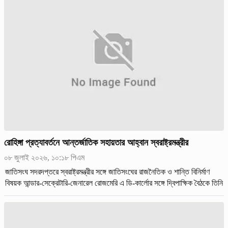
রোহিঙ্গা প্রত্যাবর্তনে আন্তর্জাতিক সহায়তার আহ্বান স্বরাষ্ট্রমন্ত্রীর
০৮ জুলাই ২০২৬, ১০:১৮ পিএম
জাতিসংঘ সদরদপ্তরে স্বরাষ্ট্রমন্ত্রীর সঙ্গে জাতিসংঘের রাজনৈতিক ও শান্তি বিনির্মাণ
বিষয়ক আন্ডার-সেক্রেটারি-জেনারেল রোজমেরি এ ডি-কার্লোর সঙ্গে দ্বিপাক্ষিক বৈঠকে তিনি
এ আহ্বান জানান।