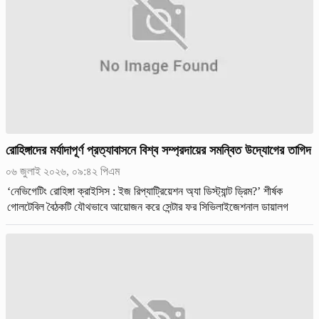
রোহিঙ্গাদের মর্যাদাপূর্ণ প্রত্যাবাসনে বিশ্ব সম্প্রদায়ের সমন্বিত উদ্যোগের তাগিদ
০৬ জুলাই ২০২৬, ০৯:৪২ পিএম
‘নেভিগেটিং রোহিঙ্গা ক্রাইসিস : ইজ রিপ্যাট্রিয়েশন অ্যা ডিস্ট্যান্ট ড্রিম?’ শীর্ষক
গোলটেবিল বৈঠকটি যৌথভাবে আয়োজন করে সেন্টার ফর সিভিলাইজেশনাল ডায়ালগ
(সিসিডি) এবং বিআইআইটি ট্রাস্ট।