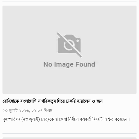
রোহিঙ্গাকে বাংলাদেশি নাগরিকত্ব দিয়ে চাকরি হারালেন ৩ জন
২৩ জুলাই ২০২৬, ০২:০৭ পিএম
বৃহস্পতিবার (২৩ জুলাই) নেত্রকোনা জেলা নির্বাচন কর্মকর্তা বিষয়টি নিশ্চিত করেছেন।