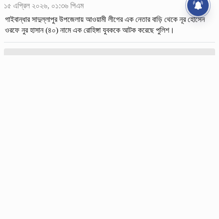
১৫ এপ্রিল ২০২৬, ০১:৩৬ পিএম
গাইবান্ধার সাদুল্লাপুর উপজেলায় আওয়ামী লীগের এক নেতার বাড়ি থেকে নূর হোসেন
ওরফে নুর হাসান (৪০) নামে এক রোহিঙ্গা যুবককে আটক করেছে পুলিশ।
কক্সবাজারে বিদেশি পিস্তলসহ ৩ রোহিঙ্গা আটক
১৩ এপ্রিল ২০২৬, ০৮:৪২ পিএম