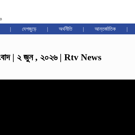
৩৩
|
দেশজুড়ে
|
অর্থনীতি
|
আন্তর্জাতিক
|
াদ | ২ জুন , ২০২৬ | Rtv News