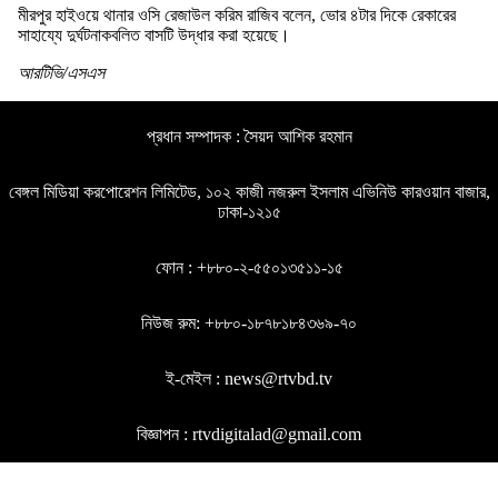
মীরপুর হাইওয়ে থানার ওসি রেজাউল করিম রাজিব বলেন, ভোর ৪টার দিকে রেকারের
সাহায্যে দুর্ঘটনাকবলিত বাসটি উদ্ধার করা হয়েছে।
আরটিভি/এসএস
প্রধান সম্পাদক : সৈয়দ আশিক রহমান
বেঙ্গল মিডিয়া করপোরেশন লিমিটেড, ১০২ কাজী নজরুল ইসলাম এভিনিউ কারওয়ান বাজার,
ঢাকা-১২১৫
ফোন : +৮৮০-২-৫৫০১৩৫১১-১৫
নিউজ রুম: +৮৮০-১৮৭৮১৮৪৩৬৯-৭০
ই-মেইল : news@rtvbd.tv
বিজ্ঞাপন : rtvdigitalad@gmail.com