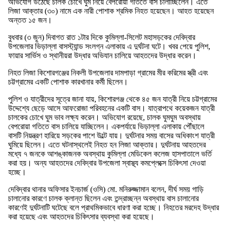
অভিযোগ উঠেছে চালক চোখে ঘুম নিয়ে বেপরোয়া গতিতে বাস চালাচ্ছিলেন। এতে
লিজা আক্তার (৩০) নামে এক নারী পোশাক শ্রমিক নিহত হয়েছেন। আহত হয়েছেন
অন্তত ১৫ জন।
বুধবার (৩ জুন) দিবাগত রাত ১টার দিকে কুমিল্লা-সিলেট মহাসড়কের দেবিদ্বার
উপজেলার ভিড়াল্লা বাসস্ট্যান্ড সংলগ্ন এলাকায় এ দুর্ঘটনা ঘটে। খবর পেয়ে পুলিশ,
ফায়ার সার্ভিস ও স্থানীয়রা উদ্ধার অভিযান চালিয়ে আহতদের উদ্ধার করেন।
নিহত লিজা কিশোরগঞ্জের নিকলী উপজেলার দামপাড়া গ্রামের মীর করিমের স্ত্রী এবং
চট্টগ্রামের একটি পোশাক কারখানার কর্মী ছিলেন।
পুলিশ ও যাত্রীদের সূত্রে জানা যায়, কিশোরগঞ্জ থেকে ৪৫ জন যাত্রী নিয়ে চট্টগ্রামের
উদ্দেশ্যে ছেড়ে আসে আফরোজা পরিবহনের একটি বাস। যাত্রাপথে কয়েকজন যাত্রী
চালকের চোখে ঘুম ভাব লক্ষ্য করেন। অভিযোগ রয়েছে, চালক ঘুমঘুম অবস্থায়
বেপরোয়া গতিতে বাস চালিয়ে যাচ্ছিলেন। একপর্যায়ে ভিড়াল্লা এলাকায় পৌঁছালে
বাসটি নিয়ন্ত্রণ হারিয়ে সড়কের পাশে উল্টে যায়। দুর্ঘটনার সময় বাসের অধিকাংশ যাত্রী
ঘুমিয়ে ছিলেন। এতে ঘটনাস্থলেই নিহত হন লিজা আক্তার। দুর্ঘটনায় আহতদের
মধ্যে ৭ জনকে আশঙ্কাজনক অবস্থায় কুমিল্লা মেডিকেল কলেজ হাসপাতালে ভর্তি
করা হয়। অন্য আহতদের দেবিদ্বার উপজেলা স্বাস্থ্য কমপ্লেক্সে চিকিৎসা দেওয়া
হচ্ছে।
দেবিদ্বার থানার অফিসার ইনচার্জ (ওসি) মো. মনিরুজ্জামান বলেন, দীর্ঘ সময় গাড়ি
চালানোর কারণে চালক ক্লান্ত ছিলেন এবং তন্দ্রাচ্ছন্ন অবস্থায় বাস চালানোর
কারণেই দুর্ঘটনাটি ঘটেছে বলে প্রাথমিকভাবে ধারণা করা হচ্ছে। নিহতের মরদেহ উদ্ধার
করা হয়েছে এবং আহতদের চিকিৎসার ব্যবস্থা করা হয়েছে।