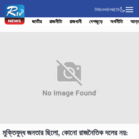
নির্বাচন
সর্বশেষ
EN
জাতীয়
রাজনীতি
রাজধানী
দেশজুড়ে
অর্থনীতি
আন্ত
মুক্তিযুদ্ধ জনতার ছিলো, কোনো রাজনৈতিক দলের নয়: