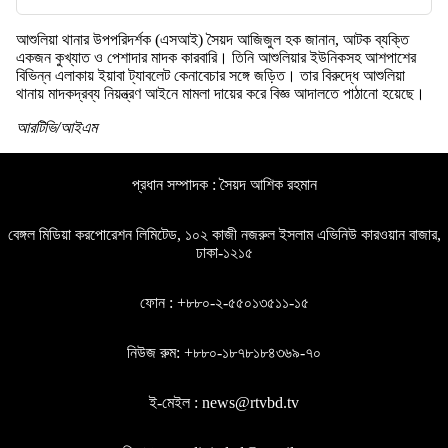
আশুলিয়া থানার উপপরিদর্শক (এসআই) সৈয়দ আজিজুল হক জানান, আটক ব্যক্তি
একজন কুখ্যাত ও পেশাদার মাদক কারবারি। তিনি আশুলিয়ার ইউনিকসহ আশপাশের
বিভিন্ন এলাকায় ইয়াবা ট্যাবলেট কেনাবেচার সঙ্গে জড়িত। তার বিরুদ্ধে আশুলিয়া
থানায় মাদকদ্রব্য নিয়ন্ত্রণ আইনে মামলা দায়ের করে বিজ্ঞ আদালতে পাঠানো হয়েছে।
আরটিভি/আইএম
প্রধান সম্পাদক : সৈয়দ আশিক রহমান
বেঙ্গল মিডিয়া করপোরেশন লিমিটেড, ১০২ কাজী নজরুল ইসলাম এভিনিউ কারওয়ান বাজার,
ঢাকা-১২১৫
ফোন : +৮৮০-২-৫৫০১৩৫১১-১৫
নিউজ রুম: +৮৮০-১৮৭৮১৮৪৩৬৯-৭০
ই-মেইল : news@rtvbd.tv