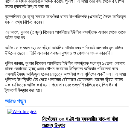
নামে এক মাদক কারবারিকে আটক করেছে পুলিশ। এ সময় তার কাছ থেকে ৫২ পিস
ইয়াবা ট্যাবলেট উদ্ধার করা হয়।
বৃহস্পতিবার (৪ জুন) সকালে আশুলিয়া থানার উপপরিদর্শক (এসআই) সৈয়দ আজিজুল
হক এ তথ্য নিশ্চিত করেন।
এর আগে, বুধবার (৩ জুন) বিকেলে আশুলিয়ার ইউনিক বাসস্ট্যান্ড এলাকা থেকে তাকে
আটক করা হয়।
আটক তোফাজ্জল হোসেন ভূঁইয়া আশুলিয়া থানার মধ্য গাজিরচট এলাকার মৃত মাইজ
উদ্দিনের ছেলে। তিনি এলাকার একজন কুখ্যাত ও পেশাদার মাদক কারবারি।
পুলিশ জানায়, বুধবার বিকেলে আশুলিয়ার ইউনিক বাসস্ট্যান্ড সংলগ্ন ১২তলা এলাকায়
মাদক কেনাবেচা হচ্ছে এমন গোপন সংবাদের ভিত্তিতে অভিযান পরিচালনা করে
এসআই সৈয়দ আজিজুল হকের নেতৃত্বে আশুলিয়া থানা পুলিশের একটি দল। এ সময়
পুলিশের উপস্থিতি টের পেয়ে পালানোর চেষ্টাকালে তোফাজ্জল হোসেন ভূঁইয়া নামের
এক ব্যক্তিকে আটক করা হয়। পরে তার দেহ তল্লাশি চালিয়ে ৫২ পিস ইয়াবা
ট্যাবলেট উদ্ধার করা হয়।
আরও পড়ুন
নিখোঁজের ৩০ ঘণ্টা পর ব্যবসায়ীর হাত-পা বাঁধা
মরদেহ উদ্ধার