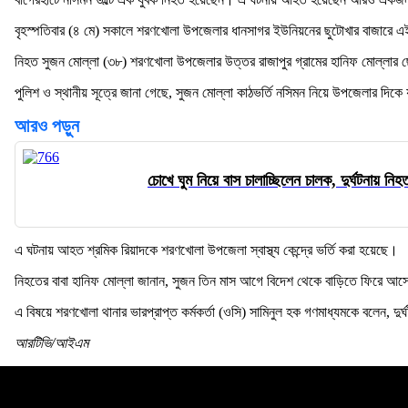
বৃহস্পতিবার (৪ মে) সকালে শরণখোলা উপজেলার ধানসাগর ইউনিয়নের ছুটোখার বাজারে এই 
নিহত সুজন মোল্লা (৩৮) শরণখোলা উপজেলার উত্তর রাজাপুর গ্রামের হানিফ মোল্লার
পুলিশ ও স্থানীয় সূত্রে জানা গেছে, সুজন মোল্লা কাঠভর্তি নসিমন নিয়ে উপজেলার দিকে যা
আরও পড়ুন
চোখে ঘুম নিয়ে বাস চালাচ্ছিলেন চালক, দুর্ঘটনায় নিহ
এ ঘটনায় আহত শ্রমিক রিয়াদকে শরণখোলা উপজেলা স্বাস্থ্য কেন্দ্রে ভর্তি করা হয়েছে।
নিহতের বাবা হানিফ মোল্লা জানান, সুজন তিন মাস আগে বিদেশ থেকে বাড়িতে ফিরে আস
এ বিষয়ে শরণখোলা থানার ভারপ্রাপ্ত কর্মকর্তা (ওসি) সামিনুল হক গণমাধ্যমকে বলেন, দুর
আরটিভি/আইএম