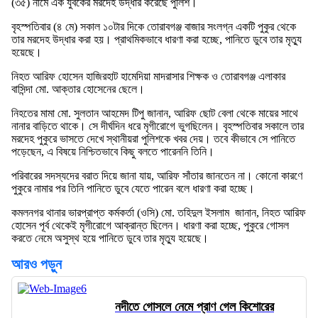
(৩৫) নামে এক যুবকের মরদেহ উদ্ধার করেছে পুলিশ।
বৃহস্পতিবার (৪ মে) সকাল ১০টার দিকে তোরাবগঞ্জ বাজার সংলগ্ন একটি পুকুর থেকে
তার মরদেহ উদ্ধার করা হয়। প্রাথমিকভাবে ধারণা করা হচ্ছে, পানিতে ডুবে তার মৃত্যু
হয়েছে।
নিহত আরিফ হোসেন হাজিরহাট হামেদিয়া মাদরাসার শিক্ষক ও তোরাবগঞ্জ এলাকার
বাসিন্দা মো. আক্তার হোসেনের ছেলে।
নিহতের মামা মো. সুলতান আহমেদ টিপু জানান, আরিফ ছোট বেলা থেকে মায়ের সাথে
নানার বাড়িতে থাকে। সে দীর্ঘদিন ধরে মৃগীরোগে ভুগছিলেন। বৃহস্পতিবার সকালে তার
মরদেহ পুকুরে ভাসতে দেখে স্থানীয়রা পুলিশকে খবর দেয়। তবে কীভাবে সে পানিতে
পড়েছেন, এ বিষয়ে নিশ্চিতভাবে কিছু বলতে পারেননি তিনি।
পরিবারের সদস্যদের বরাত দিয়ে জানা যায়, আরিফ সাঁতার জানতেন না। কোনো কারণে
পুকুরে নামার পর তিনি পানিতে ডুবে যেতে পারেন বলে ধারণা করা হচ্ছে।
কমলনগর থানার ভারপ্রাপ্ত কর্মকর্তা (ওসি) মো. তহিদুল ইসলাম জানান, নিহত আরিফ
হোসেন পূর্ব থেকেই মৃগীরোগে আক্রান্ত ছিলেন। ধারণা করা হচ্ছে, পুকুরে গোসল
করতে নেমে অসুস্থ হয়ে পানিতে ডুবে তার মৃত্যু হয়েছে।
আরও পড়ুন
নদীতে গোসলে নেমে প্রাণ গেল কিশোরের