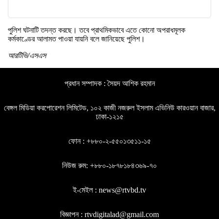
পুলিশ ঘটনাটি তদন্ত করছে। তবে প্রাথমিকভাবে এতে কোনো অপরাধমূলক
কর্মকাণ্ডের আলামত পাওয়া যায়নি বলে জানিয়েছে পুলিশ।
আরটিভি/এসএস
প্রধান সম্পাদক : সৈয়দ আশিক রহমান
বেঙ্গল মিডিয়া করপোরেশন লিমিটেড, ১০২ কাজী নজরুল ইসলাম এভিনিউ কারওয়ান বাজার,
ঢাকা-১২১৫
ফোন : +৮৮০-২-৫৫০১৩৫১১-১৫
নিউজ রুম: +৮৮০-১৮৭৮১৮৪৩৬৯-৭০
ই-মেইল : news@rtvbd.tv
বিজ্ঞাপন : rtvdigitalad@gmail.com