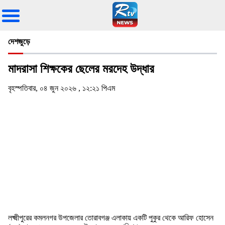
দেশজুড়ে
মাদরাসা শিক্ষকের ছেলের মরদেহ উদ্ধার
বৃহস্পতিবার, ০৪ জুন ২০২৬ , ১২:২১ পিএম
লক্ষ্মীপুরের কমলনগর উপজেলার তোরাবগঞ্জ এলাকায় একটি পুকুর থেকে আরিফ হোসেন