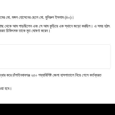
রামের মো. মঙ্গল হোসেনের ছেলে মো. মুনিরুল ইসলাম (৪০)।
তার বাবা গাছ থেকে আম পাড়ছিলেন এবং সে আম কুড়িয়ে এক স্থানে জড়ো করছিল। এ সময় হঠাৎ
্তব্যরত চিকিৎসক তাকে মৃত ঘোষণা করেন।
 করে চাঁপাইনবাবগঞ্জ ২৫০ শয্যাবিশিষ্ট জেলা হাসপাতালে নিয়ে গেলে কর্তব্যরত
েওয়া হবে।