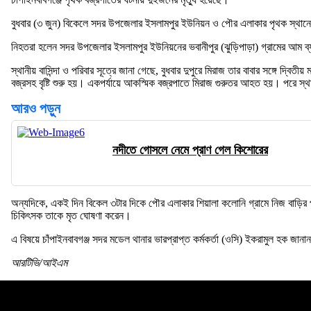
বুধবার (৩ জুন) বিকেলে সদর উপজেলার ইসলামপুর ইউনিয়ন ও পৌর এলাকার পৃথক স্থা
নিহতরা হলেন সদর উপজেলার ইসলামপুর ইউনিয়নের ভবানীপুর (ঝুড়িপাড়া) গ্রামের আম ব্য
স্থানীয় বাসিন্দা ও পরিবার সূত্রে জানা গেছে, বুধবার দুপুরে মিরাজ তার বাবার সঙ্
বজ্রসহ বৃষ্টি শুরু হয়। একপর্যায়ে আকস্মিক বজ্রপাতে মিরাজ গুরুতর আহত হয়। পরে স্থ
আরও পড়ুন
নদীতে গোসলে নেমে প্রাণ গেল কিশোরের
অন্যদিকে, একই দিন বিকেল ৩টার দিকে পৌর এলাকার শিয়ালা কলোনি গ্রামে নিজ বাড়ির প
চিকিৎসক তাকে মৃত ঘোষণা করেন।
এ বিষয়ে চাঁপাইনবাবগঞ্জ সদর মডেল থানার ভারপ্রাপ্ত কর্মকর্তা (ওসি) ইকরামুল হক জ
আরটিভি/আইএম