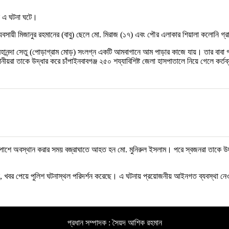
নে এ ঘটনা ঘটে।
বসায়ী মিজানুর রহমানের (বাবু) ছেলে মো. মিরাজ (১৭) এবং পৌর এলাকার শিয়ালা কলোনি গ্
গে দ্বিতীয় মহানন্দা সেতু (পোড়াগ্রাম মোড়) সংলগ্ন একটি আমবাগানে আম পাড়ার কাজে যায়। 
ানীয়রা তাকে উদ্ধার করে চাঁপাইনবাবগঞ্জ ২৫০ শয্যাবিশিষ্ট জেলা হাসপাতালে নিয়ে গেলে কর
াশে অবস্থান করার সময় বজ্রাঘাতে আহত হন মো. মুনিরুল ইসলাম। পরে স্বজনরা তাকে উদ্ধার
ানান, খবর পেয়ে পুলিশ ঘটনাস্থল পরিদর্শন করেছে। এ ঘটনায় প্রয়োজনীয় আইনগত ব্যবস্থা ন
প্রধান সম্পাদক : সৈয়দ আশিক রহমান