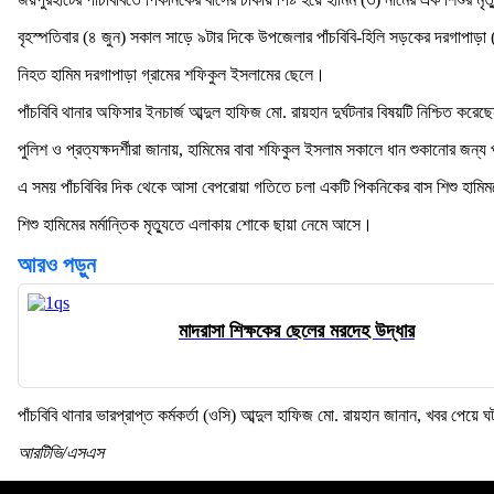
বৃহস্পতিবার (৪ জুন) সকাল সাড়ে ৯টার দিকে উপজেলার পাঁচবিবি-হিলি সড়কের দরগাপাড়া 
নিহত হামিম দরগাপাড়া গ্রামের শফিকুল ইসলামের ছেলে।
পাঁচবিবি থানার অফিসার ইনচার্জ আব্দুল হাফিজ মো. রায়হান দুর্ঘটনার বিষয়টি নিশ্চিত করে
পুলিশ ও প্রত্যক্ষদর্শীরা জানায়, হামিমের বাবা শফিকুল ইসলাম সকালে ধান শুকানোর জন্য
এ সময় পাঁচবিবির দিক থেকে আসা বেপরোয়া গতিতে চলা একটি পিকনিকের বাস শিশু হামি
শিশু হামিমের মর্মান্তিক মৃত্যুতে এলাকায় শোকে ছায়া নেমে আসে।
আরও পড়ুন
মাদরাসা শিক্ষকের ছেলের মরদেহ উদ্ধার
পাঁচবিবি থানার ভারপ্রাপ্ত কর্মকর্তা (ওসি) আব্দুল হাফিজ মো. রায়হান জানান, খবর প
আরটিভি/এসএস