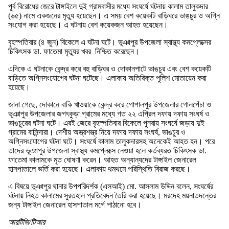
পূর্ব বিরোধের জেরে টাঙ্গাইলে দুই গ্রামবাসীর মধ্যে সংঘর্ষে ঘটনায় কালাম তালুকদার
(৬৫) নামে একজনের মৃত্যু হয়েছেন। এ সময় বেশ কয়েকটি বাড়িঘরে ভাঙচুর ও অগ্নি
সংযোগ করা হয়েছে। এ ঘটনায় বেশ কয়েকজন আহত হয়েছেন।
বৃহস্পতিবার (৪ জুন) বিকেলে এ ঘটনা ঘটে। ভূঞাপুর উপজেলা স্বাস্থ্য কমপ্লেক্সের
চিকিৎসক ডা. ফাতেমা মৃত্যুর খবর নিশ্চিত করেছেন।
এদিকে এ ঘটনাকে কেন্দ্র করে বহু বাড়িঘর ও দোকানপাটে ভাঙচুর এবং বেশ কয়েকটি
বাড়িতে অগ্নিসংযোগের ঘটনা ঘটেছে। এলাকায় অতিরিক্ত পুলিশ মোতায়েন করা
হয়েছে।
জানা গেছে, দোকানে বাকি খাওয়াকে কেন্দ্র করে গোপালপুর উপজেলার গোলপেঁচা ও
ভূঞাপুর উপজেলার জগৎকুড়া গ্রামের মধ্যে গত ২২ এপ্রিল দফায় দফায় সংঘর্ষ ও
ভাঙচুরের ঘটনা ঘটে। এরই জেরে বৃহস্পতিবার বিকেলে পুনরায় সংঘর্ষে জড়ায় দুই
গ্রামের বাসিন্দারা। দেশীয় অস্ত্রশস্ত্র নিয়ে দফায় দফায় সংঘর্ষ, ভাঙচুর ও
অগ্নিসংযোগের ঘটনা ঘটে। সংঘর্ষে কালাম তালুকদারসহ অনেকেই আহত হন। পরে
তাদের ভূঞাপুর উপজেলা স্বাস্থ্য কমপ্লেক্সে নেওয়া হলে কর্তব্যরত চিকিৎসক ডা.
ফাতেমা কালামকে মৃত ঘোষণা করেন। আহত অন্যান্যদের টাঙ্গাইল জেনারেল
হাসপাতালে ভর্তি করা হয়েছে। এলাকায় থমথমে পরিস্থিতি বিরাজ করছে।
এ বিষয়ে ভূঞাপুর থানার উপপরিদর্শক (এসআই) মো. আসলাম উদ্দিন বলেন, সংঘর্ষের
ঘটনায় নিহত কালামের সুরতহাল প্রতিবেদন তৈরি করা হয়েছে। মরদেহ ময়নাতদন্তের
জন্য টাঙ্গাইল জেনারেল হাসপাতাল মর্গে পাঠানো হবে।
আরটিভি/টিআর