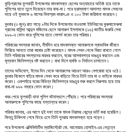
কুড়িগ্রামের ফুলবাড়ী উপজেলায় মাদকাসক্ত ছেলের অত্যাচারে অতিষ্ঠ হয়ে তাকে
পুলিশের হাতে তুলে দিয়েছেন তার বাবা-মা। পরে ভ্রাম্যমাণ আদালত মাদক সেবনের
দায়ে ওই যুবককে ৬ মাসের বিনাশ্রম কারাদণ্ড ও ১০০ টাকা জরিমানা করেছেন।
বুধবার (৩ জুন) রাত সাড়ে ৮টার দিকে উপজেলার নাওডাঙ্গা ইউনিয়নের কুরুষাফেরুষা
গ্রামের বাসিন্দা আব্দুল মজিদের ছেলে আনারুল ইসলামকে (২৬) জাতীয় জরুরি সেবা
৯৯৯-এ ফোন করে পুলিশের হাতে সোপর্দ করেন তার পরিবার।
পরিবারের সদস্যরা জানান, দীর্ঘদিন ধরে মাদকাসক্ত আনারুলকে স্বাভাবিক জীবনে
ফিরিয়ে আনতে তারা বহুবার চেষ্টা করেছেন। মাদক সেবন থেকে বিরত রাখতে গেলে
তিনি পরিবারের সদস্যদের মারধর করতেন, ঘরের আসবাবপত্র ভাঙচুর করতেন এবং
মূল্যবান জিনিসপত্র নষ্ট করতেন। বাধা দিলে হুমকি ও নির্যাতন চালাতেন।
তাদের অভিযোগ, ঈদের দিন থেকে আনারুলের আচরণ আরও বেপরোয়া হয়ে ওঠে।
বুধবার বিকেলে বাইরে মাদক সেবন করে বাড়িতে ফিরে তিনি তার মা ও ভাইকে মারধর
করেন। একপর্যায়ে ঘরের বিভিন্ন জিনিসপত্র ভাঙচুর শুরু করলে নিরুপায় হয়ে তার
বাবা-মা ৯৯৯ নম্বরে ফোন করেন।
খবর পেয়ে ফুলবাড়ী থানা পুলিশ ঘটনাস্থলে পৌঁছায়। পরে পরিবারের সদস্যরা
আনারুলকে পুলিশের কাছে হস্তান্তর করেন।
পরিবার জানায়, এর আগে দুই দফা তাকে মাদক নিরাময় কেন্দ্রে ভর্তি করা হয়েছিল।
কিন্তু চিকিৎসা শেষে ফিরে এসে তিনি পুনরায় মাদকাসক্ত হয়ে পড়েন।
পরে উপজেলা এক্সিকিউটিভ ম্যাজিস্ট্রেট মো. আনোয়ার হোসাইন-এর নেতৃত্বে