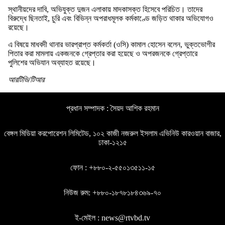
স্থানীয়দের দাবি, অভিযুক্ত দুজন এলাকায় মাদকাসক্ত হিসেবে পরিচিত। তাদের
বিরুদ্ধে ছিনতাই, চুরি এবং বিভিন্ন অপরাধমূলক কর্মকাণ্ডে জড়িত থাকার অভিযোগও
রয়েছে।
এ বিষয়ে মাধবদী থানার ভারপ্রাপ্ত কর্মকর্তা (ওসি) কামাল হোসেন বলেন, ভুক্তভোগীর
পিতার করা মামলায় একজনকে গ্রেপ্তার করা হয়েছে ও অপরজনকে গ্রেপ্তারে
পুলিশের অভিযান অব্যাহত রয়েছে।
আরটিভি/টিআর
প্রধান সম্পাদক : সৈয়দ আশিক রহমান
বেঙ্গল মিডিয়া করপোরেশন লিমিটেড, ১০২ কাজী নজরুল ইসলাম এভিনিউ কারওয়ান বাজার,
ঢাকা-১২১৫
ফোন : +৮৮০-২-৫৫০১৩৫১১-১৫
নিউজ রুম: +৮৮০-১৮৭৮১৮৪৩৬৯-৭০
ই-মেইল : news@rtvbd.tv