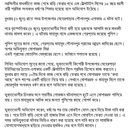
নরসিংদীর মাধবদীতে কাজ শেষে বাড়ি ফেরার পথে এক টেক্সটাইল মিলের ১৬ বছর বয়সী
নারী শ্রমিক সংঘবদ্ধ ধর্ষণের শিকার হয়েছে বলে অভিযোগ উঠেছে।
বুধবার (৩ জুন) রাতে সদর উপজেলার মেহেরপাড়ার পৌলানপুর এলাকায় এ ঘটনা ঘটে।
পরে বৃহস্পতিবার (৪ জুন) ভুক্তভোগীর পিতা বাদী হয়ে দুজনকে আসামি করে মাধবদী
থানায় মামলা করেন। এ ঘটনায় মাহাবুব নামে একজনকে গ্রেপ্তার করেছে পুলিশ।
পুলিশ সূত্রে জানা গেছে, গ্রেপ্তার মাহাবুব পৌলানপুর গ্রামের আব্দুল কাদিরের ছেলে।
অপর অভিযুক্ত মোশাররফ মিয়া
একই গ্রামের মোতালিব মেম্বারের ছেলে। বর্তমানে পলাতক রয়েছে।
লিখিত অভিযোগ সূত্রে জানা গেছে, ভুক্তভোগী কিশোরী উপজেলার মেহেরপাড়া
ইউনিয়নের চৈতাব এলাকার একটি টেক্সটাইল মিলে শ্রমিক হিসেবে কাজ করতেন।
বুধবার রাত সাড়ে ১০টার দিকে কাজ শেষে বাড়ি ফেরার পথে মোশাররফ তাকে ‘কথা
আছে’ বলে পাশের একটি বাড়িতে নিয়ে যায়। সেখানে মোশাররফ ও মাহাবুব মিলে তাকে
জোরপূর্বক সংঘবদ্ধ ধর্ষণ করে বলে অভিযোগ করা হয়েছে।
ভুক্তভোগীর চিৎকার শুনে স্থানীয় লোকজন ঘটনাস্থলে ছুটে এলে মোশাররফ পালিয়ে
যায়। তবে মাহাবুবকে আটক করে জনতা পুলিশের কাছে সোপর্দ করে।
ভুক্তভোগী অভিযোগ করেন, ধর্ষণের পর তার মোবাইল ফোন রেখে দিয়ে টাকা দাবি করা
হয়। পরে তিনি বাড়ি থেকে দুই হাজার টাকা এনে দিলে মোবাইল ফেরত দেওয়া হয়। এ
সময় অভিযুক্তরা ঘটনার ভিডিও ধারণ করা হয়েছে বলে দাবি করে তা সামাজিক
যোগাযোগমাধ্যমে ছড়িয়ে দেওয়ার হুমকিও দেয় বলে তিনি জানান।