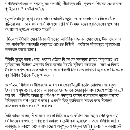
চাঁপাইনবাবগঞ্জের গোমস্তাপুরের বাঙ্গাবাড়ি সীমান্তে নারী, পুরুষ ও শিশুসহ ২৮ জনকে
পুশইনের চেষ্টার ঘটনা ঘটেছে।
বৃহস্পতিবার (৪ জুন) ভোরে তাদের ভারতীয় ভূখন্ড থেকে বাংলাদেশের দিকে ঠেলে
পাঠানো হয়। তবে বর্ডার গার্ড বাংলাদেশ (বিজিবি) সদস্যদের প্রতিরোধের মুখে তারা
বাংলাদেশ ভূখণ্ডে আসতে পারেনি।
এদিকে পরিস্থিতি মোকাবিলায় সীমান্তে অতিরিক্ত জনবল মোতায়েন, টহল জোরদার
এবং সার্বক্ষণিক নজরদারি অব্যাহত রেখেছে বিজিবি। বর্তমানে সীমান্তের শূন্যরেখায়
অবস্থান করছে তারা।
বিজিবি সূত্রে জানা গেছে, পতাকা বৈঠকে বিএসএফ সদস্যরা রাতের অন্ধকারে ওই
ব্যক্তিদের সীমান্ত এলাকায় নিয়ে আসার বিষয়টি স্বীকার করেছেন। তবে এ বিষয়ে
ঊর্ধ্বতন কর্তৃপক্ষের সঙ্গে আলোচনা করে পরবর্তী সিদ্ধান্ত জানানো হবে বলে বিএসএফ
প্রতিনিধিরা বৈঠকে উল্লেখ করেন।
নওগাঁ-১৬ বিজিবি ব্যাটালিয়নের অধিনায়ক লেফটেন্যান্ট কর্নেল মোহাম্মদ আরিফুল
ইসলাম মাসুম বলেন, রাতের অন্ধকারে ২৮ জনকে জোরপূর্বক বাংলাদেশে পাঠানোর চেষ্টা
করা হয়। বিজিবির বাধার মুখে বিএসএফ সদস্যরা তাদের বাংলাদেশে প্রবেশ করাতে
বিভিন্নভাবে চাপ প্রয়োগ করে। এমনকি কিছু ব্যক্তিকে মারধর করে সীমান্ত
অতিক্রম করানোরও চেষ্টা করা হয়।
তিনি আরও বলেন, সীমান্তের আলো নিভিয়ে এবং কাঁটাতারের বেড়ার গেট খুলে ওই
ব্যক্তিদের বাংলাদেশে প্রবেশে সহায়তার চেষ্টা করা হয়েছিল। তবে বিজিবির কঠোর
অবস্থানের কারণে তাদের বাংলাদেশে অনুপ্রবেশ সম্ভব হয়নি। কোনো অবস্থাতেই