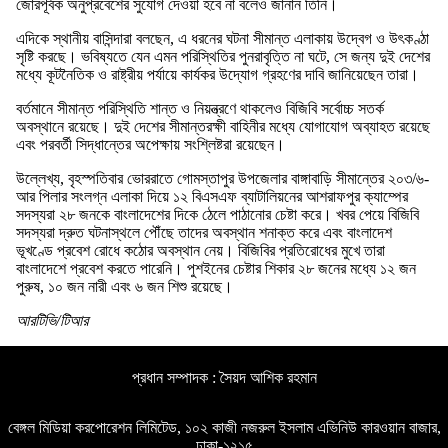
জোরপূর্বক অনুপ্রবেশের সুযোগ দেওয়া হবে না বলেও জানান তিনি।
এদিকে স্থানীয় বাসিন্দারা বলছেন, এ ধরনের ঘটনা সীমান্ত এলাকায় উদ্বেগ ও উৎকণ্ঠা
সৃষ্টি করছে। ভবিষ্যতে যেন এমন পরিস্থিতির পুনরাবৃত্তি না ঘটে, সে জন্য দুই দেশের
মধ্যে কূটনৈতিক ও রাষ্ট্রীয় পর্যায়ে কার্যকর উদ্যোগ গ্রহণের দাবি জানিয়েছেন তারা।
বর্তমানে সীমান্ত পরিস্থিতি শান্ত ও নিয়ন্ত্রণে থাকলেও বিজিবি সর্বোচ্চ সতর্ক
অবস্থানে রয়েছে। দুই দেশের সীমান্তরক্ষী বাহিনীর মধ্যে যোগাযোগ অব্যাহত রয়েছে
এবং পরবর্তী সিদ্ধান্তের অপেক্ষায় সংশ্লিষ্টরা রয়েছেন।
উল্লেখ্য, বৃহস্পতিবার ভোররাতে গোমস্তাপুর উপজেলার বাঙ্গাবাড়ি সীমান্তের ২০৩/৬-
আর পিলার সংলগ্ন এলাকা দিয়ে ১২ বিএসএফ ব্যাটালিয়নের আশরাফপুর ক্যাম্পের
সদস্যরা ২৮ জনকে বাংলাদেশের দিকে ঠেলে পাঠানোর চেষ্টা করে। খবর পেয়ে বিজিবি
সদস্যরা দ্রুত ঘটনাস্থলে পৌঁছে তাদের অবস্থান শনাক্ত করে এবং বাংলাদেশ
ভূখণ্ডে প্রবেশ রোধে কঠোর অবস্থান নেয়। বিজিবির প্রতিরোধের মুখে তারা
বাংলাদেশে প্রবেশ করতে পারেনি। পুশইনের চেষ্টার শিকার ২৮ জনের মধ্যে ১২ জন
পুরুষ, ১০ জন নারী এবং ৬ জন শিশু রয়েছে।
আরটিভি/টিআর
প্রধান সম্পাদক : সৈয়দ আশিক রহমান
বেঙ্গল মিডিয়া করপোরেশন লিমিটেড, ১০২ কাজী নজরুল ইসলাম এভিনিউ কারওয়ান বাজার,
ঢাকা-১২১৫