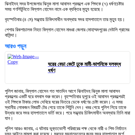
ঝিনাইদহ সদর উপজেলার ঝিনুক মালা আবাসন প্রকল্পে এক শিশুকে (৭) ধর্ষণচেষ্টার
সময় গণপিটুনিতে বিল্লাল হোসেন নামে এক ব্যক্তির মৃত্যু হয়েছে।
বৃহস্পতিবার (৪ মে) সন্ধ্যায় চিকিৎসাধীন অবস্থায় সদর হাসপাতালে তার মৃত্যু হয়।
পেশায় রিকশাচালক নিহত বিল্লাল হোসেন মাগুরা জেলার মোহাম্মদপুরের দেউলি গ্রামের
বাসিন্দা।
আরও পড়ুন
ঘরের বেড়া কেটে ঢুকে মামী-ভাগনিকে দলবদ্ধ
ধর্ষণ
পুলিশ জানায়, বিল্লাল হোসেন গত সাতদিন আগে ঝিনাইদহ ঝিনুক মালা আবাসন
প্রকল্পের একটি ঘরে বসবাস শুরু করেন। বৃহস্পতিবার দুপুরে ওই আবাসন প্রকল্পেরই
ওই শিশুকে টাকার লোভ দেখিয়ে ঘরের ভিতরে ডেকে ধর্ষণের চেষ্টা করেন। এ সময়
স্থানীয় লোকজন বিষয়টি টের পেয়ে তাকে পিটুনি দেন। খবর পেয়ে পুলিশ গিয়ে তাকে
উদ্ধার করে সদর হাসপাতালে ভর্তি করে। পরে সন্ধ্যায় চিকিৎসাধীন অবস্থায় তিনি মারা
যান।
পুলিশ আরও জানায়, এ ঘটনায় ভুক্তভোগী পরিবারের পক্ষ থেকে নারী ও শিশু নির্যাতন
দমন আইনে মামলা করা হয়েছে। মরদেহ ময়নাতদন্তের জন্য সদর হাসপাতাল মর্গে