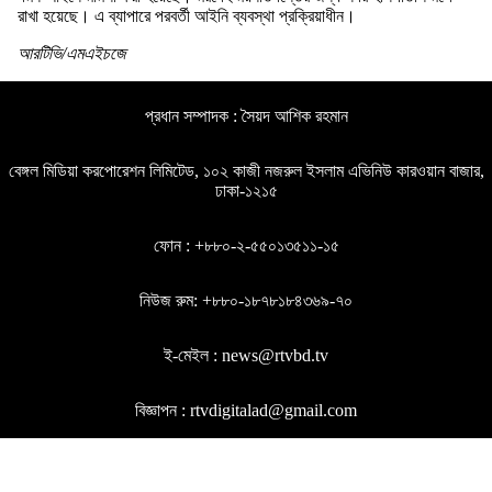
রাখা হয়েছে। এ ব্যাপারে পরবর্তী আইনি ব্যবস্থা প্রক্রিয়াধীন।
আরটিভি/এমএইচজে
প্রধান সম্পাদক : সৈয়দ আশিক রহমান
বেঙ্গল মিডিয়া করপোরেশন লিমিটেড, ১০২ কাজী নজরুল ইসলাম এভিনিউ কারওয়ান বাজার,
ঢাকা-১২১৫
ফোন : +৮৮০-২-৫৫০১৩৫১১-১৫
নিউজ রুম: +৮৮০-১৮৭৮১৮৪৩৬৯-৭০
ই-মেইল : news@rtvbd.tv
বিজ্ঞাপন : rtvdigitalad@gmail.com