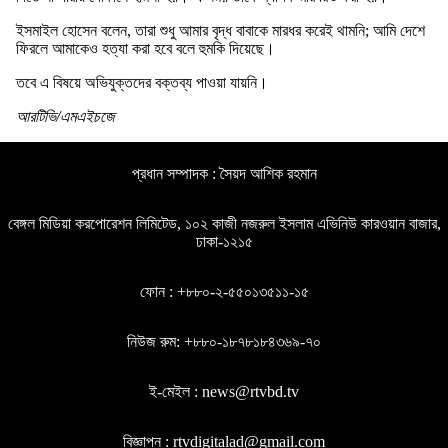
ইসমাইল হোসেন বলেন, তারা শুধু আমার বৃদ্ধ বাবাকে মারধর করেই থামনি; আমি দেশে
ফিরলে আমাকেও হত্যা করা হবে বলে হুমকি দিয়েছে।
তবে এ বিষয়ে অভিযুক্তদের বক্তব্য পাওয়া যায়নি।
আরটিভি/এমএইচজে
প্রধান সম্পাদক : সৈয়দ আশিক রহমান
বেঙ্গল মিডিয়া করপোরেশন লিমিটেড, ১০২ কাজী নজরুল ইসলাম এভিনিউ কারওয়ান বাজার,
ঢাকা-১২১৫
ফোন : +৮৮০-২-৫৫০১৩৫১১-১৫
নিউজ রুম: +৮৮০-১৮৭৮১৮৪৩৬৯-৭০
ই-মেইল : news@rtvbd.tv
বিজ্ঞাপন : rtvdigitalad@gmail.com