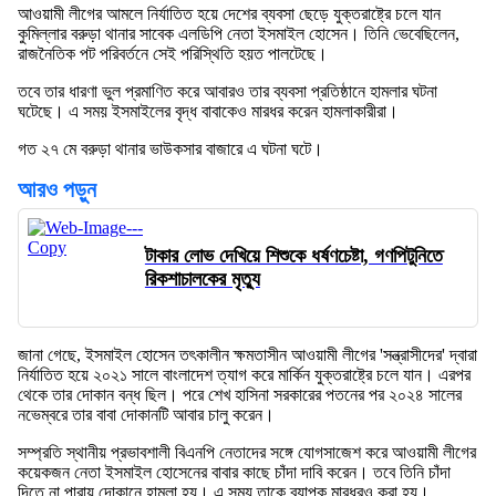
আওয়ামী লীগের আমলে নির্যাতিত হয়ে দেশের ব্যবসা ছেড়ে যুক্তরাষ্ট্রে চলে যান
কুমিল্লার বরুড়া থানার সাবেক এলডিপি নেতা ইসমাইল হোসেন। তিনি ভেবেছিলেন,
রাজনৈতিক পট পরিবর্তনে সেই পরিস্থিতি হয়ত পালটেছে।
তবে তার ধারণা ভুল প্রমাণিত করে আবারও তার ব্যবসা প্রতিষ্ঠানে হামলার ঘটনা
ঘটেছে। এ সময় ইসমাইলের বৃদ্ধ বাবাকেও মারধর করেন হামলাকারীরা।
গত ২৭ মে বরুড়া থানার ভাউকসার বাজারে এ ঘটনা ঘটে।
আরও পড়ুন
টাকার লোভ দেখিয়ে শিশুকে ধর্ষণচেষ্টা, গণপিটুনিতে
রিকশাচালকের মৃত্যু
জানা গেছে, ইসমাইল হোসেন তৎকালীন ক্ষমতাসীন আওয়ামী লীগের 'সন্ত্রাসীদের' দ্বারা
নির্যাতিত হয়ে ২০২১ সালে বাংলাদেশ ত্যাগ করে মার্কিন যুক্তরাষ্ট্রে চলে যান। এরপর
থেকে তার দোকান বন্ধ ছিল। পরে শেখ হাসিনা সরকারের পতনের পর ২০২৪ সালের
নভেম্বরে তার বাবা দোকানটি আবার চালু করেন।
সম্প্রতি স্থানীয় প্রভাবশালী বিএনপি নেতাদের সঙ্গে যোগসাজেশ করে আওয়ামী লীগের
কয়েকজন নেতা ইসমাইল হোসেনের বাবার কাছে চাঁদা দাবি করেন। তবে তিনি চাঁদা
দিতে না পারায় দোকানে হামলা হয়। এ সময় তাকে ব্যাপক মারধরও করা হয়।