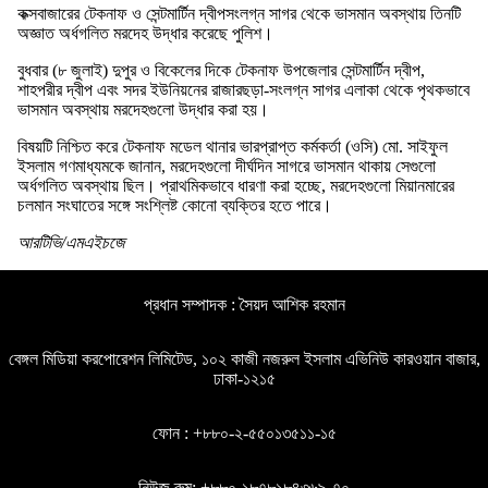
কক্সবাজারের টেকনাফ ও সেন্টমার্টিন দ্বীপসংলগ্ন সাগর থেকে ভাসমান অবস্থায় তিনটি
অজ্ঞাত অর্ধগলিত মরদেহ উদ্ধার করেছে পুলিশ।
বুধবার (৮ জুলাই) দুপুর ও বিকেলের দিকে টেকনাফ উপজেলার সেন্টমার্টিন দ্বীপ,
শাহপরীর দ্বীপ এবং সদর ইউনিয়নের রাজারছড়া-সংলগ্ন সাগর এলাকা থেকে পৃথকভাবে
ভাসমান অবস্থায় মরদেহগুলো উদ্ধার করা হয়।
বিষয়টি নিশ্চিত করে টেকনাফ মডেল থানার ভারপ্রাপ্ত কর্মকর্তা (ওসি) মো. সাইফুল
ইসলাম গণমাধ্যমকে জানান, মরদেহগুলো দীর্ঘদিন সাগরে ভাসমান থাকায় সেগুলো
অর্ধগলিত অবস্থায় ছিল। প্রাথমিকভাবে ধারণা করা হচ্ছে, মরদেহগুলো মিয়ানমারের
চলমান সংঘাতের সঙ্গে সংশ্লিষ্ট কোনো ব্যক্তির হতে পারে।
আরটিভি/এমএইচজে
প্রধান সম্পাদক : সৈয়দ আশিক রহমান
বেঙ্গল মিডিয়া করপোরেশন লিমিটেড, ১০২ কাজী নজরুল ইসলাম এভিনিউ কারওয়ান বাজার,
ঢাকা-১২১৫
ফোন : +৮৮০-২-৫৫০১৩৫১১-১৫
নিউজ রুম: +৮৮০-১৮৭৮১৮৪৩৬৯-৭০