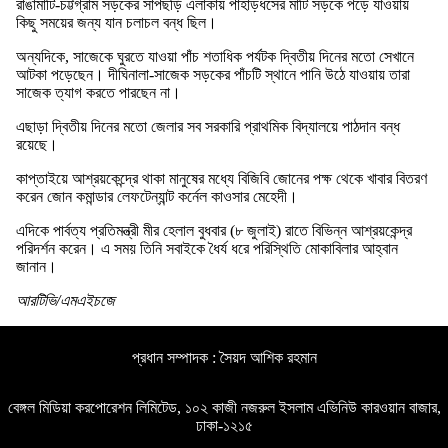
রাঙামাটি-চট্টগ্রাম সড়কের সাপছড়ি এলাকায় পাহাড়ধসের মাটি সড়কে পড়ে যাওয়ায়
কিছু সময়ের জন্য যান চলাচল বন্ধ ছিল।
অন্যদিকে, সাজেকে ঘুরতে যাওয়া পাঁচ শতাধিক পর্যটক দ্বিতীয় দিনের মতো সেখানে
আটকা পড়েছেন। দীঘিনালা-সাজেক সড়কের পাঁচটি স্থানে পানি উঠে যাওয়ায় তারা
সাজেক ত্যাগ করতে পারছেন না।
এছাড়া দ্বিতীয় দিনের মতো জেলার সব সরকারি প্রাথমিক বিদ্যালয়ে পাঠদান বন্ধ
রয়েছে।
কাপ্তাইয়ে আশ্রয়কেন্দ্রে থাকা মানুষের মধ্যে বিজিবি জোনের পক্ষ থেকে খাবার বিতরণ
করেন জোন কমান্ডার লেফটেন্যান্ট কর্নেল কাওসার মেহেদী।
এদিকে পার্বত্য প্রতিমন্ত্রী মীর হেলাল বুধবার (৮ জুলাই) রাতে বিভিন্ন আশ্রয়কেন্দ্র
পরিদর্শন করেন। এ সময় তিনি সবাইকে ধৈর্য ধরে পরিস্থিতি মোকাবিলার আহ্বান
জানান।
আরটিভি/এমএইচজে
প্রধান সম্পাদক : সৈয়দ আশিক রহমান
বেঙ্গল মিডিয়া করপোরেশন লিমিটেড, ১০২ কাজী নজরুল ইসলাম এভিনিউ কারওয়ান বাজার,
ঢাকা-১২১৫