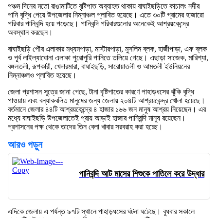
পঞ্চম দিনের মতো রাঙামাটিতে বৃষ্টিপাত অব্যাহত থাকায় বাঘাইছড়িতে কাচালং নদীর
পানি বৃদ্ধি পেয়ে উপজেলার নিম্নাঞ্চল প্লাবিত হয়েছে। এতে ৩০টি গ্রামের হাজারো
পরিবার পানিবন্দি হয়ে পড়েছে। পানিবন্দি পরিবারগুলোর অনেকেই আশ্রয়কেন্দ্রে
অবস্থান করছেন।
বাঘাইছড়ি পৌর এলাকার মধ্যমপাড়া, মাস্টারপাড়া, মুসলিম ব্লক, হাজীপাড়া, এফ ব্লক
ও পূর্ব লাইল্যাঘোনা এলাকা পুরোপুরি পানিতে তলিয়ে গেছে। এছাড়া সাজেক, মারিশ্যা,
বঙ্গলতলী, রূপকারী, খেদারমারা, বাঘাইছড়ি, সারোয়াতলী ও আমতলী ইউনিয়নের
নিম্নাঞ্চলও প্লাবিত হয়েছে।
জেলা প্রশাসন সূত্রে জানা গেছে, টানা বৃষ্টিপাতের কারণে পাহাড়ধসের ঝুঁকি বৃদ্ধি
পাওয়ায় এবং বন্যাকবলিত মানুষের জন্য জেলায় ২০৪টি আশ্রয়কেন্দ্র খোলা হয়েছে।
বর্তমানে জেলার ৪৪টি আশ্রয়কেন্দ্রে ৪ হাজার ১৬৬ জন মানুষ আশ্রয় নিয়েছেন। এর
মধ্যে বাঘাইছড়ি উপজেলাতেই প্রায় আড়াই হাজার পানিবন্দি মানুষ রয়েছেন।
প্রশাসনের পক্ষ থেকে তাদের তিন বেলা খাবার সরবরাহ করা হচ্ছে।
আরও পড়ুন
পানিবন্দি আট মাসের শিশুকে পাতিলে করে উদ্ধার
এদিকে জেলায় এ পর্যন্ত ৯৭টি স্থানে পাহাড়ধসের ঘটনা ঘটেছে। বুধবার সকালে