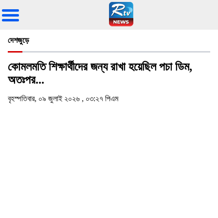
দেশজুড়ে
কোমলমতি শিক্ষার্থীদের জন্য রাখা হয়েছিল পচা ডিম,
অতঃপর...
বৃহস্পতিবার, ০৯ জুলাই ২০২৬ , ০৩:২৭ পিএম