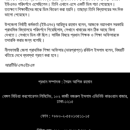
ইউএনও পরিদর্শনে এসেছিলেন। তিনি এখানে এসে একটি ডিম পচা পেয়েছেন।
ততক্ষণে শিক্ষার্থীদের মাঝে ডিম বিতরণ করা হয়নি। তাছাড়া তিনি বিদ্যালয়ের সব দিক
ভালো পেয়েছেন।
উপজেলা নির্বাহী কর্মকর্তা (ইউএনও) আরিফুর রহমান বলেন, আজকে নয়ানখাল সরকারি
প্রাথমিক বিদ্যালয়ে পরিদর্শনে গিয়েছিলাম, সেখানে খাবারের মান ঠিক আছে কিনা
দেখতে। সেখানে ডিম নষ্ট ছিল। সার্বিক বিষয়ে প্রধান শিক্ষক ও শিক্ষা অফিসারকে
তদারকি করার জন্য বলেছি।
নীলফামারী জেলা প্রাথমিক শিক্ষা অফিসার (ভারপ্রাপ্ত) রবিউল ইসলাম বলেন, বিষয়টি
খতিয়ে দেখে ব্যবস্থা গ্রহণ করা হবে।
আরটিভি/এসএইচএম
প্রধান সম্পাদক : সৈয়দ আশিক রহমান
বেঙ্গল মিডিয়া করপোরেশন লিমিটেড, ১০২ কাজী নজরুল ইসলাম এভিনিউ কারওয়ান বাজার,
ঢাকা-১২১৫
ফোন : +৮৮০-২-৫৫০১৩৫১১-১৫