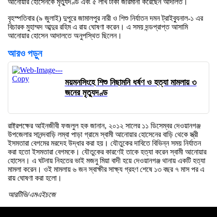
আনোয়ার হোসেনকে মৃত্যুদণ্ড এবং ৫ লাখ টাকা জরিমানা করেছেন আদালত।
বৃহস্পতিবার (৯ জুলাই) দুপুরে জামালপুর নারী ও শিশু নির্যাতন দমন ট্রাইব্যুনাল-১ এর
বিচারক মুহাম্মদ আব্দুর রহিম এ রায় ঘোষণা করেন। এ সময় দন্ডপ্রাপ্ত আসামি
আনোয়ার হোসেন আদালতে অনুপস্থিত ছিলেন।
আরও পড়ুন
ময়মনসিংহে শিশু নিছামনি ধর্ষণ ও হত্যা মামলায় ৩
জনের মৃত্যুদণ্ড
রাষ্ট্রপক্ষের আইনজীবী ফজলুল হক জানান, ২০১২ সালের ১১ ডিসেম্বর দেওয়ানগঞ্জ
উপজেলার সানন্দবাড়ি লম্বা পাড়া গ্রামে স্বামী আনোয়ার হোসেনের বাড়ি থেকে স্ত্রী
ইসমতারা বেগমের মরদেহ উদ্ধার করা হয়। যৌতুকের দাবিতে বিভিন্ন সময় নির্যাতন
করা হতো ইসমতারা বেগমকে। যৌতুকের কারণেই তাকে হত্যা করেন স্বামী আনোয়ার
হোসেন। এ ঘটনায় নিহতের ভাই মজনু মিয়া বাদী হয়ে দেওয়ানগঞ্জ থানায় একটি হত্যা
মামলা করেন। ওই মামলায় ৬ জন স্বাক্ষীর সাক্ষ্য গ্রহণ শেষে ১৩ বছর ৭ মাস পর এ
রায় ঘোষণা করা হলো।
আরটিভি/এমএইচজে