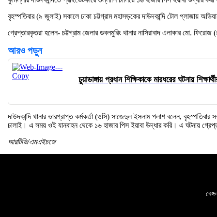
বৃহস্পতিবার (৯ জুলাই) সকালে ঢাকা চট্টগ্রাম মহাসড়কের দাউদকান্দি টোল প্লাজায় অভিয
গ্রেপ্তারকৃতরা হলেন- চট্টগ্রাম জেলার ডবলমুরিং থানার নাসিরাবাদ এলাকার মো. ফিরোজ 
আরও পড়ুন
চুয়াডাঙ্গায় প্রধান শিক্ষিকাকে মারধরের ঘটনায় শিক্ষার্থী
দাউদকান্দি থানার ভারপ্রাপ্ত কর্মকর্তা (ওসি) সাজেদুল ইসলাম পলাশ বলেন, বৃহস্পতিব
চালাই। এ সময় ওই যানবাহন থেকে ১৬ হাজার পিস ইয়াবা উদ্ধার করি। এ ঘটনায় গ্রেপ্তা
আরটিভি/এমএইচজে
বেঙ্