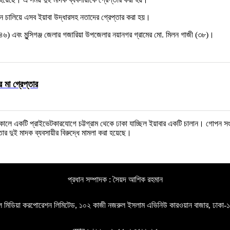
ান চালিয়ে এসব ইয়াবা উদ্ধারসহ নতাদের গ্রেপ্তার করা হয়।
(৪৬) এবং মুন্সিগঞ্জ জেলার গজারিয়া উপজেলার নয়ানগর গ্রামের মো. মিলন গাজী (৩৮)।
র মা গ্রেপ্তার
ার সকালে একটি প্রাইভেটকারযোগে চট্টগ্রাম থেকে ঢাকা যাচ্ছিল ইয়াবার একটি চালান। গোপ
র দুই মাদক ব্যবসায়ীর বিরুদ্ধে মামলা করা হয়েছে।
প্রধান সম্পাদক : সৈয়দ আশিক রহমান
গল মিডিয়া করপোরেশন লিমিটেড, ১০২ কাজী নজরুল ইসলাম এভিনিউ কারওয়ান বাজার, ঢাকা