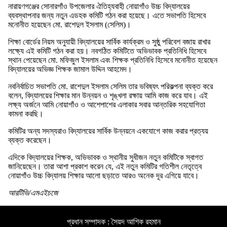
নারায়ণগঞ্জের সোনারগাঁও উপজেলার ঐতিহ্যবাহী নোয়াগাঁও উচ্চ বিদ্যালয়ের
ব্যবস্থাপনার জন্য নতুন এডহক কমিটি গঠন করা হয়েছে। এতে সভাপতি হিসেবে
মনোনীত হয়েছেন মো. রাশেদুল ইসলাম (সেলিম)।
শিক্ষা বোর্ডের নিয়ম অনুযায়ী বিদ্যালয়ের সার্বিক কার্যক্রম ও সুষ্ঠু পরিবেশ বজায় রাখার
লক্ষ্যে এই কমিটি গঠন করা হয়। নবগঠিত কমিটিতে অভিভাবক প্রতিনিধি হিসেবে
স্থান পেয়েছেন মো. মফিজুল ইসলাম এবং শিক্ষক প্রতিনিধি হিসেবে মনোনীত হয়েছেন
বিদ্যালয়ের অভিজ্ঞ শিক্ষক জামাল উদ্দিন আহমেদ।
নবনির্বাচিত সভাপতি মো. রাশেদুল ইসলাম সেলিম তার ভবিষ্যৎ পরিকল্পনা ব্যক্ত করে
বলেন, বিদ্যালয়ের শিক্ষার মান উন্নয়ন ও শৃঙ্খলা রক্ষায় আমি কাজ করে যাব। এই
লক্ষ্য অর্জনে আমি নোয়াগাঁও ও আশেপাশের এলাকার সবার আন্তরিক সহযোগিতা
কামনা করছি।
কমিটির অন্য সদস্যরাও বিদ্যালয়ের সার্বিক উন্নয়নে একযোগে কাজ করার প্রত্যয়
ব্যক্ত করেছেন।
এদিকে বিদ্যালয়ের শিক্ষক, অভিভাবক ও স্থানীয় সুধীজন নতুন কমিটিকে স্বাগত
জানিয়েছেন। তারা আশা প্রকাশ করেন যে, এই নতুন কমিটির গতিশীল নেতৃত্বে
নোয়াগাঁও উচ্চ বিদ্যালয় শিক্ষার আলো ছড়াতে আরও অনেক দূর এগিয়ে যাবে।
আরটিভি/এমএইচজে
প্রধান সম্পাদক : সৈয়দ আশিক রহমান