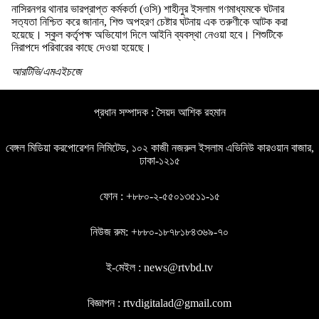
নাসিরনগর থানার ভারপ্রাপ্ত কর্মকর্তা (ওসি) শাহীনুর ইসলাম গণমাধ্যমকে ঘটনার
সত‍্যতা নিশ্চিত করে জানান, শিশু অপহরণ চেষ্টার ঘটনায় এক তরুণীকে আটক করা
হয়েছে। স্কুল কর্তৃপক্ষ অভিযোগ দিলে আইনি ব্যবস্থা নেওয়া হবে। শিশুটিকে
নিরাপদে পরিবারের কাছে দেওয়া হয়েছে।
আরটিভি/এমএইচজে
প্রধান সম্পাদক : সৈয়দ আশিক রহমান
বেঙ্গল মিডিয়া করপোরেশন লিমিটেড, ১০২ কাজী নজরুল ইসলাম এভিনিউ কারওয়ান বাজার,
ঢাকা-১২১৫
ফোন : +৮৮০-২-৫৫০১৩৫১১-১৫
নিউজ রুম: +৮৮০-১৮৭৮১৮৪৩৬৯-৭০
ই-মেইল : news@rtvbd.tv
বিজ্ঞাপন : rtvdigitalad@gmail.com