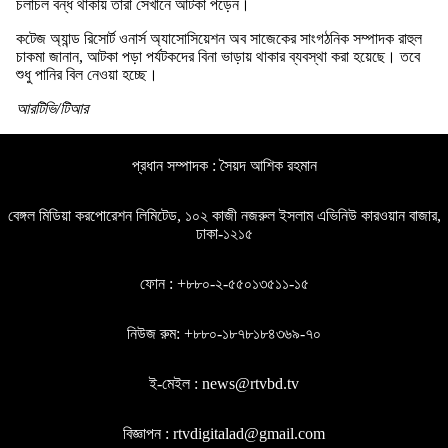
চলাচল বন্ধ থাকায় তারা সেখানে আটকা পড়েন।
কটেজ অ্যান্ড রিসোর্ট ওনার্স অ্যাসোসিয়েশন অব সাজেকের সাংগঠনিক সম্পাদক রাহুল
চাকমা জানান, আটকা পড়া পর্যটকদের বিনা ভাড়ায় থাকার ব্যবস্থা করা হয়েছে। তবে
শুধু পানির বিল নেওয়া হচ্ছে।
আরটিভি/টিআর
প্রধান সম্পাদক : সৈয়দ আশিক রহমান
বেঙ্গল মিডিয়া করপোরেশন লিমিটেড, ১০২ কাজী নজরুল ইসলাম এভিনিউ কারওয়ান বাজার,
ঢাকা-১২১৫
ফোন : +৮৮০-২-৫৫০১৩৫১১-১৫
নিউজ রুম: +৮৮০-১৮৭৮১৮৪৩৬৯-৭০
ই-মেইল : news@rtvbd.tv
বিজ্ঞাপন : rtvdigitalad@gmail.com