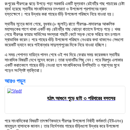
রংপুরের পীরগঞ্জে ঝড়ে উপড়ে পড়া সরকারি একটি মূল্যবান রেইনট্রি গাছ পাচারের চেষ্টা
ব্যর্থ হয়েছে স্থানীয় সাংবাদিকদের তৎপরতা ও উপজেলা প্রশাসনের দ্রুত
হস্তক্ষেপে। পরে উদ্ধার করা গাছের গুঁড়ি উপজেলা পরিষদে নিয়ে যাওয়া হয়।
স্থানীয় সূত্রে জানা গেছে, বুধবার (৮ জুলাই) রাতে পীরগঞ্জ–মাদারগঞ্জ আঞ্চলিক
মহাসড়কের পাশে থাকা একটি বড় রেইনট্রি গাছ ঝোড়ো বাতাসে উপড়ে পড়ে। খবর
পেয়ে পীরগঞ্জ ফায়ার সার্ভিসের সদস্যরা গাছটি কেটে সড়ক থেকে সরিয়ে যান চলাচল
স্বাভাবিক করেন। পরে গাছের গুঁড়ি উপজেলা পরিষদে নেওয়ার কথা থাকলেও সেগুলো
কয়েকটি ভ্যানে করে গাইবান্ধার সাদুল্লাপুরের দিকে নিয়ে যাওয়া হচ্ছিল।
এ সময় পেশাগত দায়িত্ব পালন শেষে ওই পথ দিয়ে ফেরার সময় কয়েকজন স্থানীয়
সাংবাদিক বিষয়টি দেখে সন্দেহ করেন। তারা ভ্যানটির পিছু নেন। পরে মিরপুর এলাকার
একটি করাতকলে গাছের গুঁড়ি নেওয়া হলে সাংবাদিকদের উপস্থিতি ও প্রশ্নের মুখে
পড়েন সংশ্লিষ্ট ব্যক্তিরা।
আরও পড়ুন
হঠাৎ আগুনে পুড়ে ছাই ৩ পরিবারের বসতঘর
পরে সাংবাদিকেরা বিষয়টি তাৎক্ষণিকভাবে পীরগঞ্জ উপজেলা নির্বাহী কর্মকর্তা (ইউএনও)
মাহমুদুল হাসানকে জানান। তার নির্দেশনায় গাছের গুঁড়িগুলো উদ্ধার করে উপজেলা