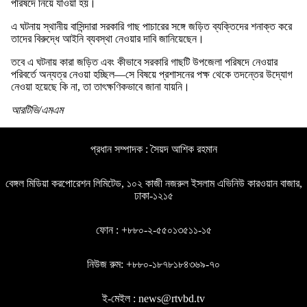
পরিষদে নিয়ে যাওয়া হয়।
এ ঘটনায় স্থানীয় বাসিন্দারা সরকারি গাছ পাচারের সঙ্গে জড়িত ব্যক্তিদের শনাক্ত করে
তাদের বিরুদ্ধে আইনি ব্যবস্থা নেওয়ার দাবি জানিয়েছেন।
তবে এ ঘটনায় কারা জড়িত এবং কীভাবে সরকারি গাছটি উপজেলা পরিষদে নেওয়ার
পরিবর্তে অন্যত্র নেওয়া হচ্ছিল—সে বিষয়ে প্রশাসনের পক্ষ থেকে তদন্তের উদ্যোগ
নেওয়া হয়েছে কি না, তা তাৎক্ষণিকভাবে জানা যায়নি।
আরটিভি/এমএম
প্রধান সম্পাদক : সৈয়দ আশিক রহমান
বেঙ্গল মিডিয়া করপোরেশন লিমিটেড, ১০২ কাজী নজরুল ইসলাম এভিনিউ কারওয়ান বাজার,
ঢাকা-১২১৫
ফোন : +৮৮০-২-৫৫০১৩৫১১-১৫
নিউজ রুম: +৮৮০-১৮৭৮১৮৪৩৬৯-৭০
ই-মেইল : news@rtvbd.tv