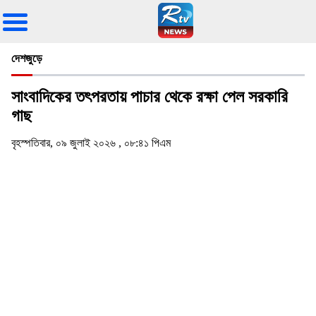
দেশজুড়ে
সাংবাদিকের তৎপরতায় পাচার থেকে রক্ষা পেল সরকারি
গাছ
বৃহস্পতিবার, ০৯ জুলাই ২০২৬ , ০৮:৪১ পিএম