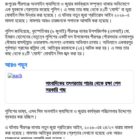
রংপুরের পীরগঞ্জে অনলাইন ক্যাসিনো ও জুয়ার কার্যক্রমে সম্পৃক্ত থাকার অভিযোগে
এক যুবককে গ্রেপ্তার করেছে পুলিশ। এ সময় তার কাছ থেকে ৪১টি ‘ঘোস্ট’ বা ভুয়া
মোবাইল সিম উদ্ধার করা হয়েছে। এ ঘটনায় নতুন জুয়া প্রতিরোধ আইন ২০২৬–এ
মামলা হয়েছে। মামলায় আরও চারজনকে পলাতক আসামি করা হয়েছে।
পুলিশ জানিয়েছে, বৃহস্পতিবার (৯ জুলাই) পীরগঞ্জ থানার উপপরিদর্শক (এসআই) মো.
ইমরান হোসেনের নেতৃত্বে পুলিশের একটি দল উপজেলার পীরগঞ্জ পৌরসভার ওসমানপুর
মৌজার বাসস্ট্যান্ড ওভারপাস–সংলগ্ন এলাকায় অভিযান চালায়। অভিযানে একবারপুর
পূর্বপাড়া গ্রামের বাসিন্দা মো. আতিকুর রহমানকে (২৪) আটক করা হয়। এ সময় তার
কাছ থেকে ৪১টি ‘ঘোস্ট’ মোবাইল সিম জব্দ করা হয়।
আরও পড়ুন
সাংবাদিকের তৎপরতায় পাচার থেকে রক্ষা পেল
সরকারি গাছ
পুলিশের ভাষ্য, এসব সিম অনলাইন ক্যাসিনো ও জুয়ার কার্যক্রম পরিচালনার উদ্দেশ্যে
ব্যবহার করা হচ্ছিল।
এ ঘটনায় পীরগঞ্জ থানায় নতুন জুয়া প্রতিরোধ আইন, ২০২৬–এর ২৪/২৭ ধারায় মামলা
করা হয়েছে। মামলায় আতিকুর রহমানকে গ্রেপ্তার দেখানো হয়েছে এবং আরও
চারজনকে পলাতক আসামি করা হয়েছে।