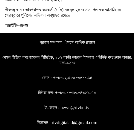
পীরগঞ্জ থানার ভারপ্রাপ্ত কর্মকর্তা (ওসি) নজমুল হক জানান, পলাতক আসামিদের
গ্রেপ্তারে পুলিশের অভিযান অব্যাহত রয়েছে।
আরটিভি/এমএম
প্রধান সম্পাদক : সৈয়দ আশিক রহমান
বেঙ্গল মিডিয়া করপোরেশন লিমিটেড, ১০২ কাজী নজরুল ইসলাম এভিনিউ কারওয়ান বাজার,
ঢাকা-১২১৫
ফোন : +৮৮০-২-৫৫০১৩৫১১-১৫
নিউজ রুম: +৮৮০-১৮৭৮১৮৪৩৬৯-৭০
ই-মেইল : news@rtvbd.tv
বিজ্ঞাপন : rtvdigitalad@gmail.com