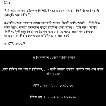
উঠছে।
তিনি আরও জানান, এটাকে আমি পিডিবি চরম অবহেলা বলবো। পিডিবির দুর্যোগকালী
প্রস্তুতি নেয়া উচিৎ ছিল।
রাঙামাটির জেলা প্রশাসক নাজমা আশরাফী জানান, বিষয়টি আমি জেনেছি। পিডিবিকে
দ্রুত বিদ্যুৎ সরবরাহ স্বাভাবিক করতে নির্দেশনা দেয়া হয়েছে। তিনি আরও জানান,
বিষটি সংশ্লিষ্ট মন্ত্রণালয়ে অবহিত করা হয়েছে। যত দ্রুত সম্ভব শহরে বিদ্যুৎ
সরবরাহ স্বাভাবিক করতে আমরা সম্মিলিতভাবে কাজ করছি।
আরটিভি/ এসকেডি
প্রধান সম্পাদক : সৈয়দ আশিক রহমান
বেঙ্গল মিডিয়া করপোরেশন লিমিটেড, ১০২ কাজী নজরুল ইসলাম এভিনিউ কারওয়ান বাজার,
ঢাকা-১২১৫
ফোন : +৮৮০-২-৫৫০১৩৫১১-১৫
নিউজ রুম: +৮৮০-১৮৭৮১৮৪৩৬৯-৭০