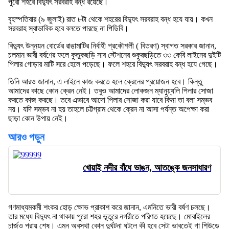
পুরো শহরে বিদ্যুৎ সরবরাহ বন্ধ রয়েছে।
বৃহস্পতিবার (৯ জুলাই) রাত ৮টা থেকে শহরের বিদ্যুৎ সরবরাহ বন্ধ হযে যায়। কখন
সরবরাহ স্বাভাবিক হবে বলতে পারছে না পিডিবি।
বিদ্যুৎ উন্নয়ন বোর্ডের রাঙামাটির নির্বাহী প্রকৌশলী ( বিতরণ) স্বাগত সরকার জানান,
চলমান ভারী বর্ষণের ফলে কুতুকছড়ি সাব স্টেশনের শুকুরছড়িতে ৩৩ কেবি লাইনের দুইটি
পিলার গোড়ার মাটি সরে হেলে পড়েছে। ফলে শহরে বিদ্যুৎ সরবরাহ বন্ধ হযে গেছে।
তিনি আরও জানান, এ লাইনে কাজ করতে হলে ক্রেনের প্রয়োজন হবে। কিন্তু
আমাদের কাছে কোন ক্রেন নেই। তবুও আমাদের লোকজন ম্যানুয়্যলি পিলার সোজা
করতে কাজ করছে। তবে এভাবে আদো পিলার সোজা করা যাবে কিনা তা বলা সম্ভব
নয়। যদি সম্ভব না হয় তাহলে চট্টগ্রাম থেকে ক্রেন না আসা পর্যন্ত অপেক্ষা করা
ছাড়া কোন উপায় নেই।
আরও পড়ুন
খোয়াই নদীর বাঁধে ভাঙন, আতঙ্কে জনসাধারণ
গণমাধ্যমকর্মী শংকর হোড় ক্ষোভ প্রাকাশ করে জানান, এমনিতে ভারী বর্ষণ চলছে।
তার মধ্যে বিদ্যুৎ না থাকায় পুরো শহর ভূতুরে নগরীতে পরিণত হয়েছে। মোবাইলের
চার্জও প্রায় শেষ। এমন অবস্থা কোন দুর্ঘটনা ঘটলে কী হবে সেটা ভাবতেই গা শিউড়ে