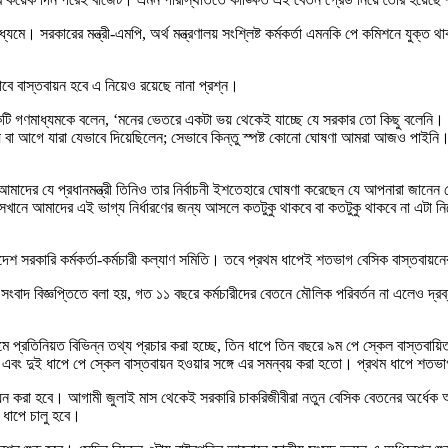
ে। সরকারের মন্ত্রী-এমপি, অর্থ মন্ত্রণালয় সংশ্লিষ্ট কর্মকর্তা এমনকি পে কমিশনে যুক্ত 
বে বাস্তবায়ন হবে এ নিয়েও রয়েছে নানা প্রশ্ন।
টি গণমাধ্যমকে বলেন, ‘মনের ভেতরে একটা ভয় থেকেই যাচ্ছে যে সরকার তো কিছু বলেনি। আনুষ্
দেয় বা আগে যারা যেভাবে দিয়েছিলেন; সেভাবে কিন্তু স্পষ্ট কোনো ঘোষণা আমরা আজও পাইনি।
দের যে প্রধানমন্ত্রী তিনিও তার নির্বাচনী ইশতেহারে ঘোষণা করেছেন যে আপনারা জানেন য
েখানে আমাদের এই ভাগ্য নির্ধারণের জন্য আসলে কতটুকু থাকবে বা কতটুকু থাকবে না এটা 
শ সরকারি কর্মকর্তা-কর্মচারী কল্যাণ সমিতি। তবে প্রথম ধাপেই শতভাগ বেসিক বাস্তবায়নে
াদ বিজ্ঞপ্তিতে বলা হয়, গত ১১ বছরে কর্মচারীদের বেতনে মৌলিক পরিবর্তন না এলেও দ্রব্
যমে প্রতিনিয়ত বিভিন্ন তথ্য প্রচার করা হচ্ছে, তিন ধাপে তিন বছরে ৯ম পে স্কেল বাস্তবায়িত
ল এবং দুই ধাপে পে স্কেল বাস্তবায়ন হওয়ার সঙ্গে এর সমন্বয় করা হতো। প্রথম ধাপে শতভ
তবায়ন করা হবে। আগামী জুলাই মাস থেকেই সরকারি চাকরিজীবীরা নতুন বেসিক বেতনের অর্ধেক 
 ধাপে চালু হবে।