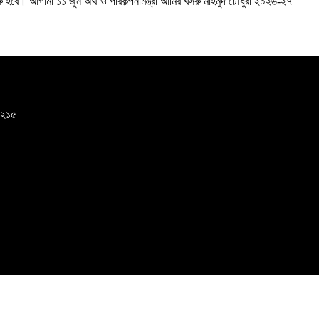
 হবে। আগামী ১১ জুন অর্থ ও পরিকল্পনামন্ত্রী আমির খসরু মাহমুদ চৌধুরী ২০২৬-২৭
-১২১৫