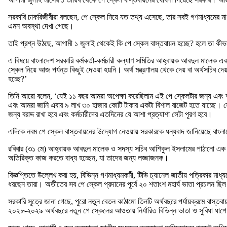
সরকারি চাকরিজীবীরা বলছেন, পে স্কেল নিয়ে যত তথ্য এসেছে, তার সবই গণমাধ্যমের মাধ্যম
এমন অবস্থা দেখা গেছে।
তাই প্রশ্ন উঠছে, আগামী ১ জুলাই থেকেই কি পে স্কেল বাস্তবায়ন হচ্ছে? হলে তা কীভা
এ বিষয়ে বাংলাদেশ সরকারি কর্মকর্তা-কর্মচারী কল্যাণ সমিতির আহ্বায়ক আবদুল মালেক এক
স্কেল নিয়ে আজ পর্যন্ত কিছুই দেওয়া হয়নি। অর্থ মন্ত্রণালয় থেকে দেয় বা অর্থসচিব 
হচ্ছে?’
তিনি আরো বলেন, ‘যেই ১১ বছর আমরা অপেক্ষা করেছিলাম এই পে স্কেলটার জন্য এবং আমা
এবং আমরা জানি এবার ৯ লাখ ৩০ হাজার কোটি টাকার একটা বিশাল বাজেট হতে যাচ্ছে। স
জন্য বরাদ্দ রাখা হবে এবং কর্মচারীদের এতদিনের যে আশা প্রত্যাশা সেটা পূরণ হবে।
এদিকে নবম পে স্কেল বাস্তবায়নের উদ্যোগ নেওয়ায় সরকারকে ধন্যবাদ জানিয়েছে বাংলাদে
রবিবার (৩১ মে) আহ্বায়ক আবদুল মালেক ও সদস্য সচিব আশিকুল ইসলামের পাঠানো এক সংব
অতিরিক্ত কাজ করতে বাধ্য হচ্ছেন, যা তাদের জন্য লজ্জাজনক।
বিজ্ঞপ্তিতে উল্লেখ করা হয়, বিভিন্ন গণমাধ্যমকর্মী, টিভি চ্যানেল জাতীয় পত্রিকার মাধ্
ধরছেন তারা। অতীতের সব পে স্কেল প্রদানের পূর্বে ২০ শতাংশ মহার্ঘ ভাতা প্রচলন ছি
সরকারি সূত্রে জানা গেছে, পুরো নতুন বেতন কাঠামো তিনটি অর্থবছরে পর্যায়ক্রমে বাস্
২০২৮-২০২৯ অর্থবছরে নতুন পে স্কেলের আওতায় নির্ধারিত বিভিন্ন ভাতা ও সুবিধা ধাপে