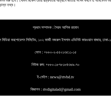
 শুরু হবে। সেদিন বিকেল ৩টায় রাষ্ট্রপতির আহ্বানে জাতীয় সংসদ ভবনে এ অধিবেশন শুরু
ূড়ান্ত তথ্য।
প্রধান সম্পাদক : সৈয়দ আশিক রহমান
গল মিডিয়া করপোরেশন লিমিটেড, ১০২ কাজী নজরুল ইসলাম এভিনিউ কারওয়ান বাজার, ঢাকা
ফোন : +৮৮০-২-৫৫০১৩৫১১-১৫
নিউজ রুম: +৮৮০-১৮৭৮১৮৪৩৬৯-৭০
ই-মেইল : news@rtvbd.tv
বিজ্ঞাপন : rtvdigitalad@gmail.com