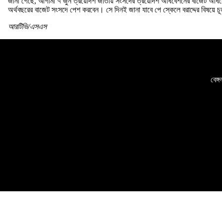
জানা গেছে, আগামী ৭ জুন ত্রয়োদশ জাতীয় সংসদের ত্রয়োদশ অধিবেশনের বাজেট অধিবেশন
অর্থবছরের বাজেট সংসদে পেশ করবেন। সে দিনই জানা যাবে পে স্কেলে বরাদ্দের বিষয়ে চ
আরটিভি/এসএস
বেঙ্