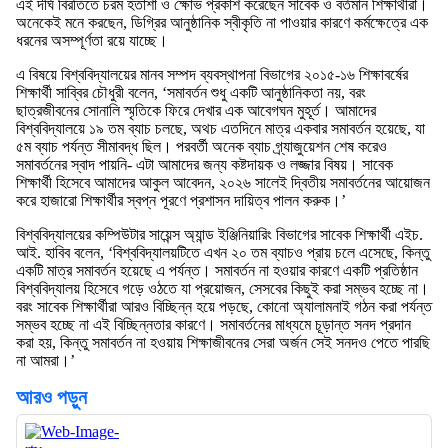
এই দীর্ঘ বিরতিতে চরম হতাশা ও ক্ষোভ প্রকাশ করেছেন সাবেক ও বর্তমান শিক্ষার্থীরা।
অনেকেই মনে করছেন, ডিগ্রির আনুষ্ঠানিক স্বীকৃতি না পাওয়ার কারণে কর্মক্ষেত্রে এক
ধরনের অসম্পূর্ণতা রয়ে যাচ্ছে।
এ বিষয়ে বিশ্ববিদ্যালয়ের মানব সম্পদ ব্যবস্থাপনা বিভাগের ২০১৫-১৬ শিক্ষাবর্ষের
শিক্ষার্থী সাব্বির চৌধুরী বলেন, ‘সমাবর্তন শুধু একটি আনুষ্ঠানিকতা নয়, বরং
ছাত্রজীবনের সোনালি স্মৃতিকে ফিরে দেখার এক আবেগঘন মুহূর্ত। আমাদের
বিশ্ববিদ্যালয়ে ১৯ তম ব্যাচ চলছে, অথচ এতদিনে মাত্র একবার সমাবর্তন হয়েছে, যা
৫ম ব্যাচ পর্যন্ত সীমাবদ্ধ ছিল। পরবর্তী অনেক ব্যাচ গ্র্যাজুয়েশন শেষ করেও
সমাবর্তনের স্বাদ পায়নি- এটা আমাদের জন্য কষ্টদায়ক ও লজ্জার বিষয়। সাবেক
শিক্ষার্থী হিসেবে আমাদের আকুল আবেদন, ২০২৬ সালেই দ্বিতীয় সমাবর্তনের আয়োজন
করে হাজারো শিক্ষার্থীর স্বপ্ন পূরণে প্রশাসন দায়িত্ব পালন করুক।’
বিশ্ববিদ্যালয়ের কম্পিউটার সায়েন্স অ্যান্ড ইঞ্জিনিয়ারিং বিভাগের সাবেক শিক্ষার্থী এইচ.
আই. হাবিব বলেন, ‘বিশ্ববিদ্যালয়টিতে এখন ২০ তম ব্যাচও প্রায় চলে এসেছে, কিন্তু
একটি মাত্র সমাবর্তন হয়েছে এ পর্যন্ত। সমাবর্তন না হওয়ার কারণে একটি প্রতিষ্ঠান
বিশ্ববিদ্যালয় হিসেবে গড়ে ওঠতে যা প্রয়োজন, সেসবের কিছুই করা সম্ভব হচ্ছে না।
বরং সাবেক শিক্ষার্থীরা আরও বিচ্ছিন্ন হয়ে পড়ছে, কোনো অ্যালামনাই গঠন করা পর্যন্ত
সম্ভব হচ্ছে না এই বিচ্ছিন্নতার কারণে। সমাবর্তনের মাধ্যমে চূড়ান্ত সনদ প্রদান
করা হয়, কিন্তু সমাবর্তন না হওয়ায় শিক্ষাজীবনের সেরা অর্জন সেই সনদও পেতে পারছি
না আমরা।’
আরও পড়ুন