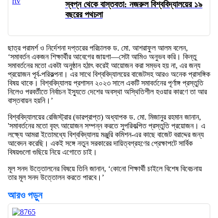
স্বপ্ন থেকে বাস্তবতা: নজরুল বিশ্ববিদ্যালয়ের ১৯
বছরের পথচলা
ছাত্র পরামর্শ ও নির্দেশনা দপ্তরের পরিচালক ড. মো. আশরাফুল আলম বলেন,
‘সমাবর্তন একজন শিক্ষার্থীর আবেগের জায়গা—সেটা আমিও অনুভব করি। কিন্তু
সমাবর্তনের মতো একটা অনুষ্ঠান হঠাৎ করেই আয়োজন করা সম্ভব হয় না, এর জন্য
প্রয়োজন পূর্ব-পরিকল্পনা। এর সাথে বিশ্ববিদ্যালয়ের বাজেটসহ আরও অনেক প্রাসঙ্গিক
বিষয় থাকে। বিশ্ববিদ্যালয় প্রশাসন ২০২৩ সালে একটি সমাবর্তনের পূর্ণাঙ্গ প্রস্তুতি
নিলেও পরবর্তীতে নির্বাচন ইস্যুতে দেশের অবস্থা অস্থিতিশীল হওয়ার কারণে তা আর
বাস্তবায়ন হয়নি।’
বিশ্ববিদ্যালয়ের রেজিস্ট্রার (ভারপ্রাপ্ত) অধ্যাপক ড. মো. মিজানুর রহমান জানান,
'সমাবর্তনের মতো বৃহৎ আয়োজন সম্পন্ন করতে সুপরিকল্পিত প্রস্তুতি প্রয়োজন। এ
লক্ষ্যে আমরা ইতোমধ্যে বিশ্ববিদ্যালয় মঞ্জুরি কমিশন-এর কাছে বাজেট বরাদ্দের জন্য
আবেদন করেছি। একই সঙ্গে নতুন সরকারের দায়িত্বগ্রহণের প্রেক্ষাপটে সার্বিক
বিষয়গুলো গুছিয়ে নিয়ে এগোতে চাই।
মূল সনদ উত্তোলনের বিষয়ে তিনি জানান, ‘কোনো শিক্ষার্থী চাইলে বিশেষ বিবেচনায়
তার মূল সনদ উত্তোলন করতে পারবে।’
আরও পড়ুন