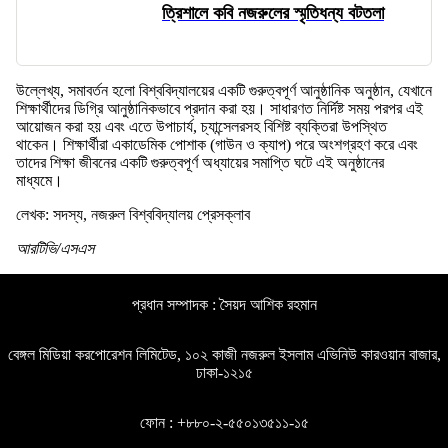
ত্রিশালে কবি নজরুলের স্মৃতিধন্য বটতলা
উল্লেখ্য, সমাবর্তন হলো বিশ্ববিদ্যালয়ের একটি গুরুত্বপূর্ণ আনুষ্ঠানিক অনুষ্ঠান, যেখানে
শিক্ষার্থীদের ডিগ্রি আনুষ্ঠানিকভাবে প্রদান করা হয়। সাধারণত নির্দিষ্ট সময় পরপর এই
আয়োজন করা হয় এবং এতে উপাচার্য, চ্যান্সেলরসহ বিশিষ্ট ব্যক্তিরা উপস্থিত
থাকেন। শিক্ষার্থীরা একাডেমিক পোশাক (গাউন ও ক্যাপ) পরে অংশগ্রহণ করে এবং
তাদের শিক্ষা জীবনের একটি গুরুত্বপূর্ণ অধ্যায়ের সমাপ্তি ঘটে এই অনুষ্ঠানের
মাধ্যমে।
লেখক: সদস্য, নজরুল বিশ্ববিদ্যালয় প্রেসক্লাব
আরটিভি/এসএস
প্রধান সম্পাদক : সৈয়দ আশিক রহমান
বেঙ্গল মিডিয়া করপোরেশন লিমিটেড, ১০২ কাজী নজরুল ইসলাম এভিনিউ কারওয়ান বাজার,
ঢাকা-১২১৫
ফোন : +৮৮০-২-৫৫০১৩৫১১-১৫