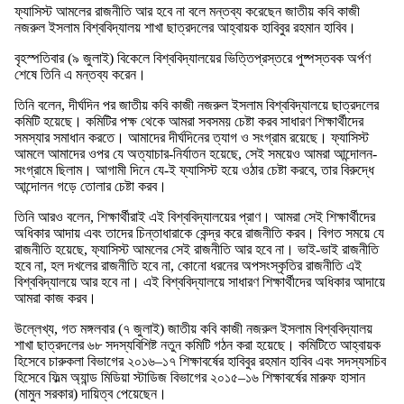
ফ্যাসিস্ট আমলের রাজনীতি আর হবে না বলে মন্তব্য করেছেন জাতীয় কবি কাজী
নজরুল ইসলাম বিশ্ববিদ্যালয় শাখা ছাত্রদলের আহ্বায়ক হাবিবুর রহমান হাবিব।
বৃহস্পতিবার (৯ জুলাই) বিকেলে বিশ্ববিদ্যালয়ের ভিত্তিপ্রস্তরে পুষ্পস্তবক অর্পণ
শেষে তিনি এ মন্তব্য করেন।
তিনি বলেন, দীর্ঘদিন পর জাতীয় কবি কাজী নজরুল ইসলাম বিশ্ববিদ্যালয়ে ছাত্রদলের
কমিটি হয়েছে। কমিটির পক্ষ থেকে আমরা সবসময় চেষ্টা করব সাধারণ শিক্ষার্থীদের
সমস্যার সমাধান করতে। আমাদের দীর্ঘদিনের ত্যাগ ও সংগ্রাম রয়েছে। ফ্যাসিস্ট
আমলে আমাদের ওপর যে অত্যাচার-নির্যাতন হয়েছে, সেই সময়েও আমরা আন্দোলন-
সংগ্রামে ছিলাম। আগামী দিনে যে-ই ফ্যাসিস্ট হয়ে ওঠার চেষ্টা করবে, তার বিরুদ্ধে
আন্দোলন গড়ে তোলার চেষ্টা করব।
তিনি আরও বলেন, শিক্ষার্থীরাই এই বিশ্ববিদ্যালয়ের প্রাণ। আমরা সেই শিক্ষার্থীদের
অধিকার আদায় এবং তাদের চিন্তাধারাকে কেন্দ্র করে রাজনীতি করব। বিগত সময়ে যে
রাজনীতি হয়েছে, ফ্যাসিস্ট আমলের সেই রাজনীতি আর হবে না। ভাই-ভাই রাজনীতি
হবে না, হল দখলের রাজনীতি হবে না, কোনো ধরনের অপসংস্কৃতির রাজনীতি এই
বিশ্ববিদ্যালয়ে আর হবে না। এই বিশ্ববিদ্যালয়ে সাধারণ শিক্ষার্থীদের অধিকার আদায়ে
আমরা কাজ করব।
উল্লেখ্য, গত মঙ্গলবার (৭ জুলাই) জাতীয় কবি কাজী নজরুল ইসলাম বিশ্ববিদ্যালয়
শাখা ছাত্রদলের ৬৮ সদস্যবিশিষ্ট নতুন কমিটি গঠন করা হয়েছে। কমিটিতে আহ্বায়ক
হিসেবে চারুকলা বিভাগের ২০১৬–১৭ শিক্ষাবর্ষের হাবিবুর রহমান হাবিব এবং সদস্যসচিব
হিসেবে ফিল্ম অ্যান্ড মিডিয়া স্টাডিজ বিভাগের ২০১৫–১৬ শিক্ষাবর্ষের মারুফ হাসান
(মামুন সরকার) দায়িত্ব পেয়েছেন।