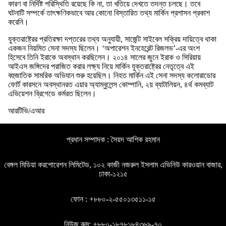
কারণ বা নির্দিষ্ট পরিস্থিতি রয়েছে কি না, তা খতিয়ে দেখতে তদন্ত চলছে। তবে
ঘটনাটি সম্পর্কে তাৎক্ষণিকভাবে আর কোনো বিস্তারিত তথ্য মার্কিন প্রশাসন প্রকাশ
করেনি।
যুক্তরাষ্ট্রের প্রতিরক্ষা দপ্তরের তথ্য অনুযায়ী, সার্জেন্ট সাইবেল সক্রিয় দায়িত্বে থাকা
একজন নিয়মিত সেনা সদস্য ছিলেন। ‘অপারেশন ইনহেরেন্ট রিজলভ’-এর অংশ
হিসেবে তিনি ইরাকে অবস্থান করছিলেন। ২০১৪ সালের জুনে ইরাক ও সিরিয়ায়
আইএস জঙ্গিদের পরাজিত করার লক্ষ্য নিয়ে মার্কিন যুক্তরাষ্ট্রের নেতৃত্বে এই
বহুজাতিক সামরিক অভিযান শুরু হয়েছিল। নিহত মার্কিন এই সেনা সদস্য কলোরাডোর
ফোর্ট কারসনে অবস্থানরত এয়ার অ্যাম্বুলেন্স কোম্পানি, ২য় ব্যাটালিয়ন, ৪র্থ কমব্যাট
এভিয়েশন ব্রিগেডে কর্মরত ছিলেন।
আরটিভি/এআর
প্রধান সম্পাদক : সৈয়দ আশিক রহমান
বেঙ্গল মিডিয়া করপোরেশন লিমিটেড, ১০২ কাজী নজরুল ইসলাম এভিনিউ কারওয়ান বাজার,
ঢাকা-১২১৫
ফোন : +৮৮০-২-৫৫০১৩৫১১-১৫
নিউজ রুম: +৮৮০-১৮৭৮১৮৪৩৬৯-৭০