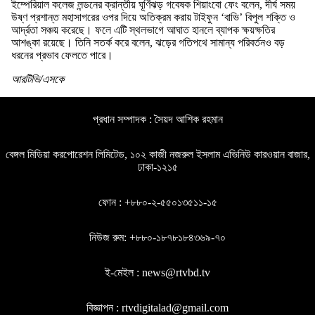
ইম্পেরিয়াল কলেজ লন্ডনের ক্রান্তীয় ঘূর্ণিঝড় গবেষক শিয়াংবো ফেং বলেন, দীর্ঘ সময়
উষ্ণ প্রশান্ত মহাসাগরের ওপর দিয়ে অতিক্রম করায় টাইফুন ‘বাভি’ বিপুল শক্তি ও
আর্দ্রতা সঞ্চয় করেছে। ফলে এটি স্থলভাগে আঘাত হানলে ব্যাপক ক্ষয়ক্ষতির
আশঙ্কা রয়েছে। তিনি সতর্ক করে বলেন, ঝড়ের গতিপথে সামান্য পরিবর্তনও বড়
ধরনের প্রভাব ফেলতে পারে।
আরটিভি/এসকে
প্রধান সম্পাদক : সৈয়দ আশিক রহমান
বেঙ্গল মিডিয়া করপোরেশন লিমিটেড, ১০২ কাজী নজরুল ইসলাম এভিনিউ কারওয়ান বাজার,
ঢাকা-১২১৫
ফোন : +৮৮০-২-৫৫০১৩৫১১-১৫
নিউজ রুম: +৮৮০-১৮৭৮১৮৪৩৬৯-৭০
ই-মেইল : news@rtvbd.tv
বিজ্ঞাপন : rtvdigitalad@gmail.com