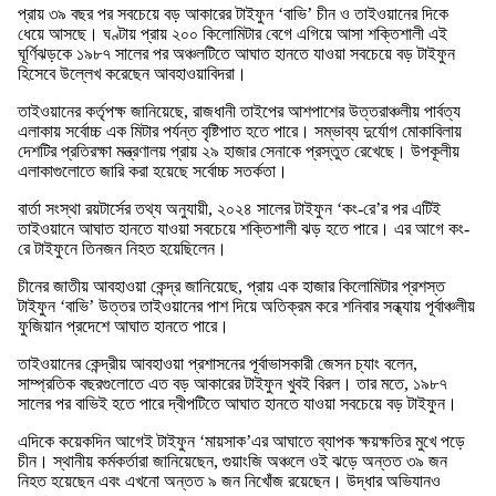
প্রায় ৩৯ বছর পর সবচেয়ে বড় আকারের টাইফুন ‘বাভি’ চীন ও তাইওয়ানের দিকে
ধেয়ে আসছে। ঘণ্টায় প্রায় ২০০ কিলোমিটার বেগে এগিয়ে আসা শক্তিশালী এই
ঘূর্ণিঝড়কে ১৯৮৭ সালের পর অঞ্চলটিতে আঘাত হানতে যাওয়া সবচেয়ে বড় টাইফুন
হিসেবে উল্লেখ করেছেন আবহাওয়াবিদরা।
তাইওয়ানের কর্তৃপক্ষ জানিয়েছে, রাজধানী তাইপের আশপাশের উত্তরাঞ্চলীয় পার্বত্য
এলাকায় সর্বোচ্চ এক মিটার পর্যন্ত বৃষ্টিপাত হতে পারে। সম্ভাব্য দুর্যোগ মোকাবিলায়
দেশটির প্রতিরক্ষা মন্ত্রণালয় প্রায় ২৯ হাজার সেনাকে প্রস্তুত রেখেছে। উপকূলীয়
এলাকাগুলোতে জারি করা হয়েছে সর্বোচ্চ সতর্কতা।
বার্তা সংস্থা রয়টার্সের তথ্য অনুযায়ী, ২০২৪ সালের টাইফুন ‘কং-রে’র পর এটিই
তাইওয়ানে আঘাত হানতে যাওয়া সবচেয়ে শক্তিশালী ঝড় হতে পারে। এর আগে কং-
রে টাইফুনে তিনজন নিহত হয়েছিলেন।
চীনের জাতীয় আবহাওয়া কেন্দ্র জানিয়েছে, প্রায় এক হাজার কিলোমিটার প্রশস্ত
টাইফুন ‘বাভি’ উত্তর তাইওয়ানের পাশ দিয়ে অতিক্রম করে শনিবার সন্ধ্যায় পূর্বাঞ্চলীয়
ফুজিয়ান প্রদেশে আঘাত হানতে পারে।
তাইওয়ানের কেন্দ্রীয় আবহাওয়া প্রশাসনের পূর্বাভাসকারী জেসন চ্যাং বলেন,
সাম্প্রতিক বছরগুলোতে এত বড় আকারের টাইফুন খুবই বিরল। তার মতে, ১৯৮৭
সালের পর বাভিই হতে পারে দ্বীপটিতে আঘাত হানতে যাওয়া সবচেয়ে বড় টাইফুন।
এদিকে কয়েকদিন আগেই টাইফুন ‘মায়সাক’এর আঘাতে ব্যাপক ক্ষয়ক্ষতির মুখে পড়ে
চীন। স্থানীয় কর্মকর্তারা জানিয়েছেন, গুয়াংজি অঞ্চলে ওই ঝড়ে অন্তত ৩৯ জন
নিহত হয়েছেন এবং এখনো অন্তত ৯ জন নিখোঁজ রয়েছেন। উদ্ধার অভিযানও