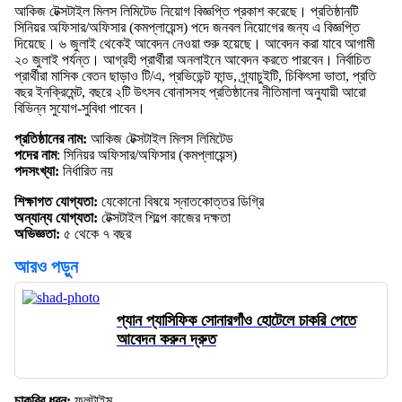
আকিজ টেক্সটাইল মিলস লিমিটেড নিয়োগ বিজ্ঞপ্তি প্রকাশ করেছে। প্রতিষ্ঠানটি
সিনিয়র অফিসার/অফিসার (কমপ্লায়েন্স) পদে জনবল নিয়োগের জন্য এ বিজ্ঞপ্তি
দিয়েছে। ৬ জুলাই থেকেই আবেদন নেওয়া শুরু হয়েছে। আবেদন করা যাবে আগামী
২০ জুলাই পর্যন্ত। আগ্রহী প্রার্থীরা অনলাইনে আবেদন করতে পারবেন। নির্বাচিত
প্রার্থীরা মাসিক বেতন ছাড়াও টি/এ, প্রভিডেন্ট ফান্ড, গ্র্যাচুইটি, চিকিৎসা ভাতা, প্রতি
বছর ইনক্রিমেন্ট, বছরে ২টি উৎসব বোনাসসহ প্রতিষ্ঠানের নীতিমালা অনুযায়ী আরো
বিভিন্ন সুযোগ-সুবিধা পাবেন।
প্রতিষ্ঠানের নাম:
আকিজ টেক্সটাইল মিলস লিমিটেড
পদের নাম
: সিনিয়র অফিসার/অফিসার (কমপ্লায়েন্স)
পদসংখ্যা:
নির্ধারিত নয়
শিক্ষাগত যোগ্যতা:
যেকোনো বিষয়ে স্নাতকোত্তর ডিগ্রি
অন্যান্য যোগ্যতা:
টেক্সটাইল শিল্পে কাজের দক্ষতা
অভিজ্ঞতা:
৫ থেকে ৭ বছর
আরও পড়ুন
প্যান প্যাসিফিক সোনারগাঁও হোটেলে চাকরি পেতে
আবেদন করুন দ্রুত
চাকরির ধরন:
ফুলটাইম