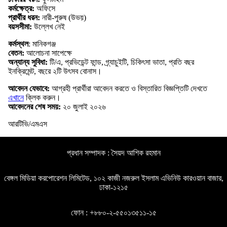
কর্মক্ষেত্র:
অফিসে
প্রার্থীর ধরন:
নারী-পুরুষ (উভয়)
বয়সসীমা:
উল্লেখ নেই
কর্মস্থল
: মানিকগঞ্জ
বেতন:
আলোচনা সাপেক্ষে
অন্যান্য সুবিধা:
টি/এ, প্রভিডেন্ট ফান্ড, গ্র্যাচুইটি, চিকিৎসা ভাতা, প্রতি বছর
ইনক্রিমেন্ট, বছরে ২টি উৎসব বোনাস।
আবেদন যেভাবে:
আগ্রহী প্রার্থীরা আবেদন করতে ও বিস্তারিত বিজ্ঞপ্তিটি দেখতে
এখানে
ক্লিক করুন।
আবেদনের শেষ সময়:
২০ জুলাই ২০২৬
আরটিভি/এমএস
প্রধান সম্পাদক : সৈয়দ আশিক রহমান
বেঙ্গল মিডিয়া করপোরেশন লিমিটেড, ১০২ কাজী নজরুল ইসলাম এভিনিউ কারওয়ান বাজার,
ঢাকা-১২১৫
ফোন : +৮৮০-২-৫৫০১৩৫১১-১৫