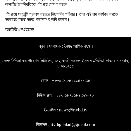
আসামির উপস্থিতিতে এই রায় ঘোষণা করেন।
এই রায়ে সন্তুষ্টি প্রকাশ করেছে নিছামনির পরিবার। তারা এই রায় কার্যকর করতে
সরকারের কাছে দ্রুত পদক্ষেপের দাবি জানান।
আরটিভি/এমএইচজে
প্রধান সম্পাদক : সৈয়দ আশিক রহমান
বেঙ্গল মিডিয়া করপোরেশন লিমিটেড, ১০২ কাজী নজরুল ইসলাম এভিনিউ কারওয়ান বাজার,
ঢাকা-১২১৫
ফোন : +৮৮০-২-৫৫০১৩৫১১-১৫
নিউজ রুম: +৮৮০-১৮৭৮১৮৪৩৬৯-৭০
ই-মেইল : news@rtvbd.tv
বিজ্ঞাপন : rtvdigitalad@gmail.com