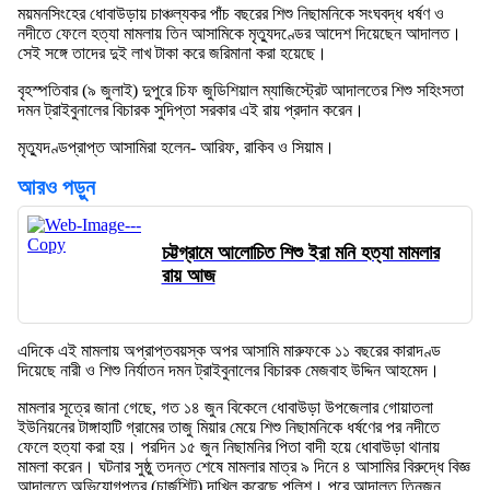
ময়মনসিংহের ধোবাউড়ায় চাঞ্চল্যকর পাঁচ বছরের শিশু নিছামনিকে সংঘবদ্ধ ধর্ষণ ও
নদীতে ফেলে হত্যা মামলায় তিন আসামিকে মৃত্যুদণ্ডের আদেশ দিয়েছেন আদালত।
সেই সঙ্গে তাদের দুই লাখ টাকা করে জরিমানা করা হয়েছে।
বৃহস্পতিবার (৯ জুলাই) দুপুরে চিফ জুডিশিয়াল ম্যাজিস্ট্রেট আদালতের শিশু সহিংসতা
দমন ট্রাইবুনালের বিচারক সুদিপ্তা সরকার এই রায় প্রদান করেন।
মৃত্যুদণ্ডপ্রাপ্ত আসামিরা হলেন- আরিফ, রাকিব ও সিয়াম।
আরও পড়ুন
চট্টগ্রামে আলোচিত শিশু ইরা মনি হত্যা মামলার
রায় আজ
এদিকে এই মামলায় অপ্রাপ্তবয়স্ক অপর আসামি মারুফকে ১১ বছরের কারাদণ্ড
দিয়েছে নারী ও শিশু নির্যাতন দমন ট্রাইবুনালের বিচারক মেজবাহ উদ্দিন আহমেদ।
মামলার সূত্রে জানা গেছে, গত ১৪ জুন বিকেলে ধোবাউড়া উপজেলার গোয়াতলা
ইউনিয়নের টাঙ্গাহাটি গ্রামের তাজু মিয়ার মেয়ে শিশু নিছামনিকে ধর্ষণের পর নদীতে
ফেলে হত্যা করা হয়। পরদিন ১৫ জুন নিছামনির পিতা বাদী হয়ে ধোবাউড়া থানায়
মামলা করেন। ঘটনার সুষ্ঠু তদন্ত শেষে মামলার মাত্র ৯ দিনে ৪ আসামির বিরুদ্ধে বিজ্ঞ
আদালতে অভিযোগপত্র (চার্জশিট) দাখিল করেছে পুলিশ। পরে আদালত তিনজন