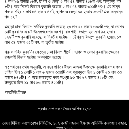
৪ লাখ ৯৬ হাজার ৮৮টি, ছাগল ও ভেড়া ৫ লাখ ৫৪ হাজার ৪৫৮টি এবং অন্যান্য পশু
৮টি। আর সিলেট বিভাগে কুরবানি হয়েছে ২ লাখ ৭৪ হাজার ৩২১টি পশু। এর মধ্যে
গরু ও মহিষ ১ লাখ ৮৪ হাজার ৪১টি, ছাগল ও ভেড়া ৯০ হাজার ২৬৮টি এবং অন্যান্য
পশু ১২টি।
এছাড়া ঢাকা বিভাগে সর্বাধিক কুরবানি হয়েছে ২৩ লাখ ৫১ হাজার ৬৬৬টি পশু, যা দেশের
মোট কুরবানির একটি উল্লেখযোগ্য অংশ। রাজশাহী বিভাগে ২৩ লাখ ৪২ হাজার
৮৬৯টি পশু কুরবানি হয়েছে, যা দ্বিতীয় সর্বোচ্চ। চট্টগ্রাম বিভাগে কুরবানি হয়েছে ১৭
লাখ ৩৪ হাজার ২৫টি পশু, যা তৃতীয় সর্বোচ্চ।
গরু ও মহিষ কুরবানির ক্ষেত্রে ঢাকা বিভাগ শীর্ষে। ছাগল ও ভেড়া কুরবানির ক্ষেত্রে
রাজশাহী বিভাগ সর্বোচ্চ অবস্থানে রয়েছে।
মাঠ পর্যায়ের তথ্য অনুযায়ী, এ বছর পবিত্র ঈদুল আজহা উপলক্ষে কুরবানিযোগ্য পশুর
চাহিদা ছিল ১ কোটি ১ লাখ ৬ হাজার ৩৩৪টি এবং প্রাপ্যতা ছিল ১ কোটি ২৩ লাখ ৩৩
হাজার ৮৪০টি। এ বছর জবাইকৃত পশুর সংখ্যা ৯৩ লাখ ৬৭ হাজার ৪১৮টি এবং
উদ্বৃত্ত ছিল ২৯ লাখ ৬৬ হাজার ৪২২টি।
আরটিভি/টিআর
প্রধান সম্পাদক : সৈয়দ আশিক রহমান
বেঙ্গল মিডিয়া করপোরেশন লিমিটেড, ১০২ কাজী নজরুল ইসলাম এভিনিউ কারওয়ান বাজার,
ঢাকা-১২১৫