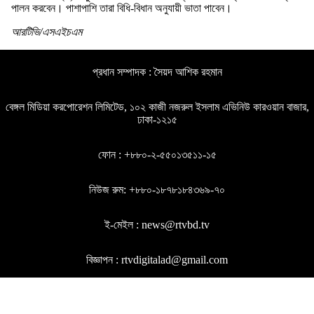
পালন করবেন। পাশাপাশি তারা বিধি-বিধান অনুযায়ী ভাতা পাবেন।
আরটিভি/এসএইচএম
প্রধান সম্পাদক : সৈয়দ আশিক রহমান
বেঙ্গল মিডিয়া করপোরেশন লিমিটেড, ১০২ কাজী নজরুল ইসলাম এভিনিউ কারওয়ান বাজার,
ঢাকা-১২১৫
ফোন : +৮৮০-২-৫৫০১৩৫১১-১৫
নিউজ রুম: +৮৮০-১৮৭৮১৮৪৩৬৯-৭০
ই-মেইল : news@rtvbd.tv
বিজ্ঞাপন : rtvdigitalad@gmail.com