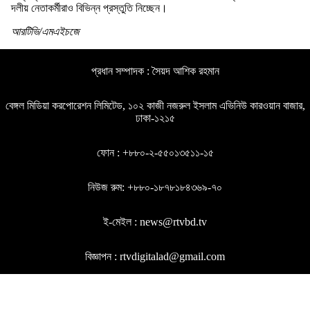
দলীয় নেতাকর্মীরাও বিভিন্ন প্রস্তুতি নিচ্ছেন।
আরটিভি/এমএইচজে
প্রধান সম্পাদক : সৈয়দ আশিক রহমান
বেঙ্গল মিডিয়া করপোরেশন লিমিটেড, ১০২ কাজী নজরুল ইসলাম এভিনিউ কারওয়ান বাজার,
ঢাকা-১২১৫
ফোন : +৮৮০-২-৫৫০১৩৫১১-১৫
নিউজ রুম: +৮৮০-১৮৭৮১৮৪৩৬৯-৭০
ই-মেইল : news@rtvbd.tv
বিজ্ঞাপন : rtvdigitalad@gmail.com