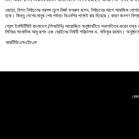
এছাড়া, বিগত নির্বাচনের প্রসঙ্গ তুলে মির্জা ফখরুল বলেন, নির্বাচনের আগে সামাজিক
হবো। কিন্তু দেশের মানুষ শেষ পর্যন্ত বিএনপির পক্ষেই রায় দিয়েছে। কারণ জনগণ বিশ্বা
প্রেস ইনস্টিটিউট বাংলাদেশ (পিআইবি) আয়োজিত অনুষ্ঠানটিতে সভাপতিত্ব করেন তথ্য ও স
সিনিয়র সাংবাদিক আবু রূশদ এবং ব্রেইনের নির্বাহী পরিচালক ড. সফিকুর রহমান। অনুষ্ঠানে
আরটিভি/এসএইচএম
বেঙ্