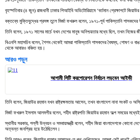
বৃহস্পতিবার (৪ জুন) রাজধানী ঢাকার পিআইবি অডিটোরিয়ামে ‘বর্তমান প্রেক্ষাপটে জিয়াউর
বক্তব্যে মুক্তিযুদ্ধের প্রসঙ্গ তুলে মির্জা ফখরুল বলেন, ১৯৭১-পূর্ব পাকিস্তানি শাসক
তিনি বলেন, ১৯৭১ সালের মার্চে যখন দেশের মানুষ অনিশ্চয়তার মধ্যে ছিল, তখন নিজের জ
বিএনপি মহাসচিব বলেন, শৈশব থেকেই আমরা পাকিস্তানি শাসকদের বৈষম্য, শোষণ ও বাঙালি
থেকে আবারও বঞ্চিত হয়।
আরও পড়ুন
আগামী সিটি করপোরেশন নির্বাচন লড়বেন আইভী
তিনি বলেন, জিয়াউর রহমান যখন রাষ্ট্রক্ষমতায় আসেন, তখন বাংলাদেশ নানা সংকট ও অস
মির্জা ফখরুল ইসলাম আলমগীর বলেন, শহীদ রাষ্ট্রপতি জিয়াউর রহমান অল্প সময়ের মধ্যে
স্থানীয় সরকার, পল্লী উন্নয়ন ও সমবায়মন্ত্রী বলেন, শহীদ জিয়া বাংলাদেশকে কোনো দেশের
অত্যন্ত জনপ্রিয় হয়ে উঠেছিলেন।
তিনি আরও বলেন, জিয়াউর রহমান আমাদের যে পথ দেখিয়েছেন, আমরা সেই পথেই এগিয়ে যে