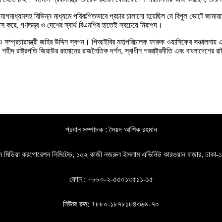
 যোগাযোগমাধ্যমসহ বিভিন্ন মাধ্যমে পরিকল্পিতভাবে প্রচার চালানো হয়েছিল যে বিপুল ভোট
স করে, গণতন্ত্র ও দেশের স্বার্থ বিএনপির হাতেই সবচেয়ে নিরাপদ।
ম্প্রচারমন্ত্রী জহির উদ্দিন স্বপন। পিআইবির মহাপরিচালক ফারুক ওয়াসিফের সঞ্চালনায় এত
 শহীদ রাষ্ট্রপতি জিয়াউর রহমানের রাজনৈতিক দর্শন, স্বাধীন পররাষ্ট্রনীতি এবং বাংলাদেশের
প্রধান সম্পাদক : সৈয়দ আশিক রহমান
গল মিডিয়া করপোরেশন লিমিটেড, ১০২ কাজী নজরুল ইসলাম এভিনিউ কারওয়ান বাজার, ঢাকা
ফোন : +৮৮০-২-৫৫০১৩৫১১-১৫
নিউজ রুম: +৮৮০-১৮৭৮১৮৪৩৬৯-৭০