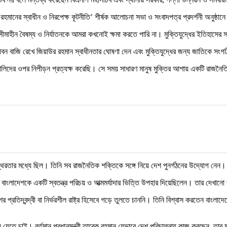
 রহমানের স্বাধীন ও নিরপেক্ষ কূটনীতি’ শীর্ষক আলোচনা সভা ও সংবাদপত্র প্রদর্শনী অনুষ্ঠা
দের সীমাহীন বৈষম্য ও নির্যাতনকে আমরা কখনোই ক্ষমা করতে পারি না। মুক্তিযুদ্ধের ইতিহাসের
ীবন বাজি রেখে জিয়াউর রহমান স্বাধীনতার ঘোষণা দেন এবং মুক্তিযুদ্ধের জন্য জাতিকে সংগঠ
দের ওপর নিপীড়ন প্রত্যক্ষ করেছি। সে সময় সাধারণ মানুষ মুক্তির আশায় একটি রাজনৈতিক 
্থিরতার মধ্যে ছিল। তিনি সব রাজনৈতিক শক্তিকে সঙ্গে নিয়ে দেশ পুনর্গঠনের উদ্যোগ নেন
ই বাংলাদেশকে একটি স্বতন্ত্র পরিচয় ও আত্মমর্যাদার ভিত্তি উপহার দিয়েছিলেন। তার দে
 প্রতিদ্বন্দ্বী বা নির্ভরশীল রাষ্ট্র হিসেবে গড়ে তুলতে চাননি। তিনি বিশ্বাস করতেন বা
তে চাই। বর্তমান প্রধানমন্ত্রী তারেক রহমান যেভাবে দেশ পরিচালনায় কাজ করছেন, তার 