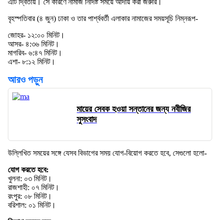
এটি দ্বিতীয়। সে কারণে নামাজ নির্দিষ্ট সময়ে আদায় করা জরুরি।
বৃহস্পতিবার (৪ জুন) ঢাকা ও তার পার্শ্ববর্তী এলাকার নামাজের সময়সূচি নিম্নরূপ-
জোহর- ১২:০০ মিনিট।
আসর- ৪:৩৬ মিনিট।
মাগরিব- ৬:৪৭ মিনিট।
এশা- ৮:১২ মিনিট।
আরও পড়ুন
মায়ের সেবক হওয়া সন্তানের জন্য নবীজির
সুসংবাদ
উল্লিখিত সময়ের সঙ্গে যেসব বিভাগের সময় যোগ-বিয়োগ করতে হবে, সেগুলো হলো-
যোগ করতে হবে:
খুলনা: ০৩ মিনিট।
রাজশাহী: ০৭ মিনিট।
রংপুর: ০৮ মিনিট।
বরিশাল: ০১ মিনিট।