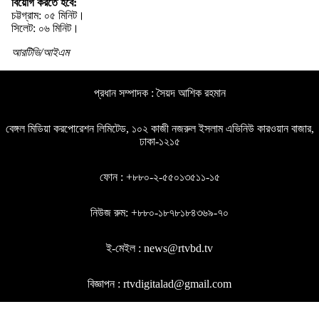
বিয়োগ করতে হবে:
চট্টগ্রাম: ০৫ মিনিট।
সিলেট: ০৬ মিনিট।
আরটিভি/আইএম
প্রধান সম্পাদক : সৈয়দ আশিক রহমান
বেঙ্গল মিডিয়া করপোরেশন লিমিটেড, ১০২ কাজী নজরুল ইসলাম এভিনিউ কারওয়ান বাজার,
ঢাকা-১২১৫
ফোন : +৮৮০-২-৫৫০১৩৫১১-১৫
নিউজ রুম: +৮৮০-১৮৭৮১৮৪৩৬৯-৭০
ই-মেইল : news@rtvbd.tv
বিজ্ঞাপন : rtvdigitalad@gmail.com