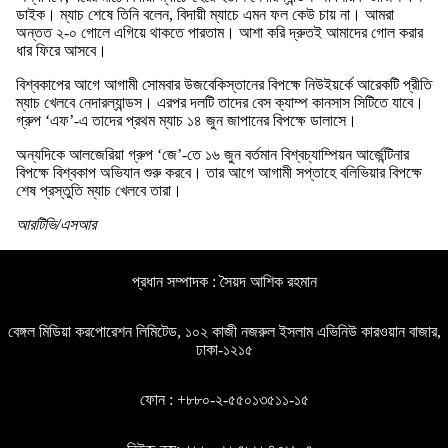
ডাইক। ম্যাচ শেষে তিনি বলেন, বিদায়ী ম্যাচে এমন ফল কেউ চায় না। আমরা
অন্তত ২-০ গোলে এগিয়ে থাকতে পারতাম। আশা করি দ্রুতই আমাদের গোল করার
ধার ফিরে আসবে।
বিশ্বকাপের আগে আগামী সোমবার উজবেকিস্তানের বিপক্ষে নিউইয়র্কে আরেকটি প্রীতি
ম্যাচ খেলবে নেদারল্যান্ডস। এরপর দলটি তাদের বেস ক্যাম্প কানসাস সিটিতে যাবে।
গ্রুপ ‘এফ’-এ তাদের প্রথম ম্যাচ ১৪ জুন জাপানের বিপক্ষে ডালাসে।
অন্যদিকে আলজেরিয়া গ্রুপ ‘জে’-তে ১৬ জুন বর্তমান বিশ্বচ্যাম্পিয়ন আর্জেন্টিনার
বিপক্ষে বিশ্বকাপ অভিযান শুরু করবে। তার আগে আগামী সপ্তাহে বলিভিয়ার বিপক্ষে
শেষ প্রস্তুতি ম্যাচ খেলবে তারা।
আরটিভি/এসআর
প্রধান সম্পাদক : সৈয়দ আশিক রহমান
বেঙ্গল মিডিয়া করপোরেশন লিমিটেড, ১০২ কাজী নজরুল ইসলাম এভিনিউ কারওয়ান বাজার,
ঢাকা-১২১৫
ফোন : +৮৮০-২-৫৫০১৩৫১১-১৫