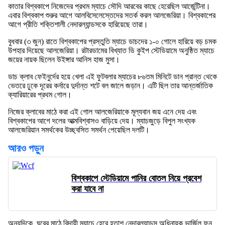
কাতার বিশ্বকাপে নিজেদের প্রথম ম্যাচে সৌদি আরবের কাছে হেরেছিল আর্জেন্টিনা।
এবার বিশ্বকাপ শুরুর আগে আলবিসেলেস্তেদের সতর্ক করল আলজেরিয়া। বিশ্বকাপের
আগে প্রীতি শক্তিশালী নেদারল্যান্ডসকে হারিয়েছে তারা।
বুধবার (৩ জুন) রাতে বিশ্বকাপের প্রস্তুতি ম্যাচে ডাচদের ১-০ গোলে হারিয়ে বড় চমক
উপহার দিয়েছে আলজেরিয়া। রটারডামের বিখ্যাত ডি কুইপ স্টেডিয়ামে অনুষ্ঠিত ম্যাচে
জয়ের নায়ক ছিলেন উইঙ্গার আনিস হাজ মুসা।
ডাচ ক্লাব ফেইনুর্দের হয়ে খেলা এই ফুটবলার ম্যাচের ৮৬তম মিনিটে ডান প্রান্ত থেকে
ভেতরে ঢুকে দূরের কর্নারে দুর্দান্ত শটে বল জালে জড়ান। এটি ছিল তার আন্তর্জাতিক
ক্যারিয়ারের প্রথম গোল।
নিজের ক্লাবের মাঠে করা এই গোল আলজেরিয়াকে মূল্যবান জয় এনে দেয় এবং
বিশ্বকাপের আগে দলের আত্মবিশ্বাসও বাড়িয়ে দেয়। ম্যাচজুড়ে বিপুল সংখ্যক
আলজেরিয়ান সমর্থকের উচ্ছ্বসিত সমর্থন পেয়েছিল দলটি।
আরও পড়ুন
বিশ্বকাপে স্টেডিয়ামে পানির বোতল নিয়ে প্রবেশ
করা যাবে না
অন্যদিকে, ঘরের মাঠে বিদায়ী ম্যাচে হেরে হতাশ নেদারল্যান্ডস অধিনায়ক ভার্জিল ফন