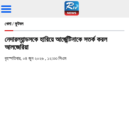
খেলা / ফুটবল
নেদারল্যান্ডসকে হারিয়ে আর্জেন্টিনাকে সতর্ক করল
আলজেরিয়া
বৃহস্পতিবার, ০৪ জুন ২০২৬ , ১২:৩৩ পিএম