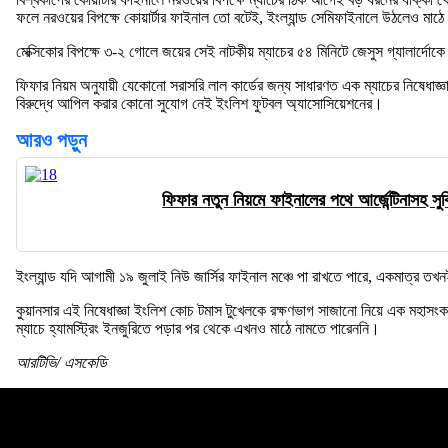
ফলে নরওয়ের বিপক্ষে কোয়ার্টার ফাইনাল তো বটেই, ইংল্যান্ড সেমিফাইনালে উঠলেও মাঠে
মেক্সিকোর বিপক্ষে ৩-২ গোলে জয়ের সেই নাটকীয় ম্যাচের ৫৪ মিনিটে জেসুস গ্যালার্দো
ফিফার নিয়ম অনুযায়ী যেকোনো সরাসরি লাল কার্ডের জন্য সাধারণত এক ম্যাচের নিষেধাজ্ঞ
বিরুদ্ধে আপিল করার কোনো সুযোগ নেই ইংলিশ ফুটবল অ্যাসোসিয়েশনের।
আরও পড়ুন
ফিফার নতুন নিয়মে ফাইনালের পথে আর্জেন্টিনাসহ সুবি
ইংল্যান্ড যদি আগামী ১৯ জুলাই নিউ জার্সির ফাইনাল মঞ্চে পা রাখতে পারে, একমাত্র
কুয়ানসার এই নিষেধাজ্ঞা ইংলিশ কোচ টমাস টুখেলকে রক্ষণভাগ সাজানো নিয়ে এক মহাসংকটের ম
ম্যাচে হ্যামস্ট্রিং ইনজুরিতে পড়ার পর থেকে এখনও মাঠে নামতে পারেননি।
আরটিভি/ এসকেডি