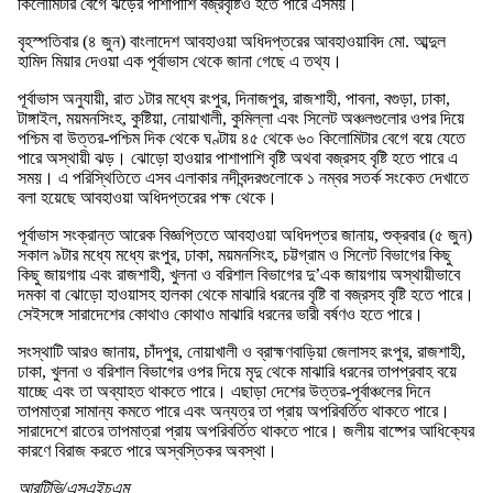
কিলোমিটার বেগে ঝড়ের পাশাপাশি বজ্রবৃষ্টিও হতে পারে এসময়।
বৃহস্পতিবার (৪ জুন) বাংলাদেশ আবহাওয়া অধিদপ্তরের আবহাওয়াবিদ মো. আব্দুল
হামিদ মিয়ার দেওয়া এক পূর্বাভাস থেকে জানা গেছে এ তথ্য।
পূর্বাভাস অনুযায়ী, রাত ১টার মধ্যে রংপুর, দিনাজপুর, রাজশাহী, পাবনা, বগুড়া, ঢাকা,
টাঙ্গাইল, ময়মনসিংহ, কুষ্টিয়া, নোয়াখালী, কুমিল্লা এবং সিলেট অঞ্চলগুলোর ওপর দিয়ে
পশ্চিম বা উত্তর-পশ্চিম দিক থেকে ঘণ্টায় ৪৫ থেকে ৬০ কিলোমিটার বেগে বয়ে যেতে
পারে অস্থায়ী ঝড়। ঝোড়ো হাওয়ার পাশাপাশি বৃষ্টি অথবা বজ্রসহ বৃষ্টি হতে পারে এ
সময়। এ পরিস্থিতিতে এসব এলাকার নদীবন্দরগুলোকে ১ নম্বর সতর্ক সংকেত দেখাতে
বলা হয়েছে আবহাওয়া অধিদপ্তরের পক্ষ থেকে।
পূর্বাভাস সংক্রান্ত আরেক বিজ্ঞপ্তিতে আবহাওয়া অধিদপ্তর জানায়, শুক্রবার (৫ জুন)
সকাল ৯টার মধ্যে মধ্যে রংপুর, ঢাকা, ময়মনসিংহ, চট্টগ্রাম ও সিলেট বিভাগের কিছু
কিছু জায়গায় এবং রাজশাহী, খুলনা ও বরিশাল বিভাগের দু’এক জায়গায় অস্থায়ীভাবে
দমকা বা ঝোড়ো হাওয়াসহ হালকা থেকে মাঝারি ধরনের বৃষ্টি বা বজ্রসহ বৃষ্টি হতে পারে।
সেইসঙ্গে সারাদেশের কোথাও কোথাও মাঝারি ধরনের ভারী বর্ষণও হতে পারে।
সংস্থাটি আরও জানায়, চাঁদপুর, নোয়াখালী ও ব্রাহ্মণবাড়িয়া জেলাসহ রংপুর, রাজশাহী,
ঢাকা, খুলনা ও বরিশাল বিভাগের ওপর দিয়ে মৃদু থেকে মাঝারি ধরনের তাপপ্রবাহ বয়ে
যাচ্ছে এবং তা অব্যাহত থাকতে পারে। এছাড়া দেশের উত্তর-পূর্বাঞ্চলের দিনে
তাপমাত্রা সামান্য কমতে পারে এবং অন্যত্র তা প্রায় অপরিবর্তিত থাকতে পারে।
সারাদেশে রাতের তাপমাত্রা প্রায় অপরিবর্তিত থাকতে পারে। জলীয় বাষ্পের আধিক্যের
কারণে বিরাজ করতে পারে অস্বস্তিকর অবস্থা।
আরটিভি/এসএইচএম