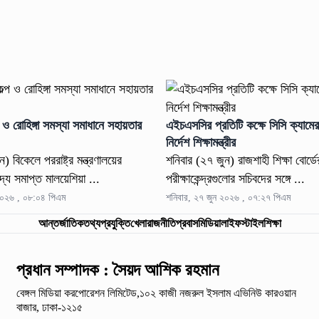
প ও রোহিঙ্গা সমস্যা সমাধানে সহায়তার
এইচএসসির প্রতিটি কক্ষে সিসি ক্যামের
’
নির্দেশ শিক্ষামন্ত্রীর
) বিকেলে পররাষ্ট্র মন্ত্রণালয়ের
শনিবার (২৭ জুন) রাজশাহী শিক্ষা বোর্
 সদ্য সমাপ্ত মালয়েশিয়া ...
পরীক্ষাকেন্দ্রগুলোর সচিবদের সঙ্গে ...
২০২৬ , ০৮:০৪ পিএম
শনিবার, ২৭ জুন ২০২৬ , ০৭:২৭ পিএম
আন্তর্জাতিক
তথ্যপ্রযুক্তি
খেলা
রাজনীতি
প্রবাস
মিডিয়া
লাইফস্টাইল
শিক্ষা
প্রধান সম্পাদক : সৈয়দ আশিক রহমান
বেঙ্গল মিডিয়া করপোরেশন লিমিটেড,১০২ কাজী নজরুল ইসলাম
এভিনিউ কারওয়ান
বাজার, ঢাকা-১২১৫