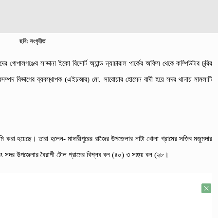
ছবি: সংগৃহীত
গোপালগঞ্জের সাভানা ইকো রিসোর্ট অ্যান্ড ন্যাচারাল পার্কের অফিস থেকে কম্পিউটার চুরির
ানবসম্পদ বিভাগের ব্যবস্থাপক (এইচআর) মো. সারোয়ার হোসেন বাদী হয়ে সদর থানায় মামলাটি
করা হয়েছে। তারা হলেন- মাদারীপুরের রাজৈর উপজেলার নাটা খোলা গ্রামের সজিব মজুমদার
 সদর উপজেলার বৈরাগী টোল গ্রামের বিপ্লব বল (৪০) ও সঞ্জয় বল (২৮।