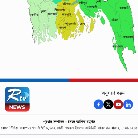
অনুসরণ করুন
প্রধান সম্পাদক : সৈয়দ আশিক রহমান
বেঙ্গল মিডিয়া করপোরেশন লিমিটেড,১০২ কাজী নজরুল ইসলাম এভিনিউ কারওয়ান বাজার, ঢাকা-১২১৫