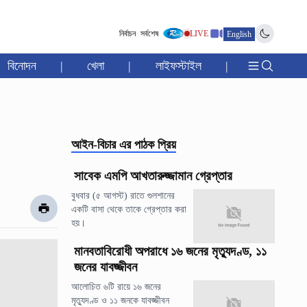
নির্বাচন
সর্বশেষ
LIVE
English
বিনোদন
|
খেলা
|
লাইফস্টাইল
|
আইন-বিচার
এর পাঠক প্রিয়
সাবেক এমপি আখতারুজ্জামান গ্রেপ্তার
বুধবার (৫ আগস্ট) রাতে গুলশানের
একটি বাসা থেকে তাকে গ্রেপ্তার করা
হয়।
মানবতাবিরোধী অপরাধে ১৬ জনের মৃত্যুদণ্ড, ১১
জনের যাবজ্জীবন
আলোচিত ৬টি রায়ে ১৬ জনের
মৃত্যুদণ্ড ও ১১ জনকে যাবজ্জীবন