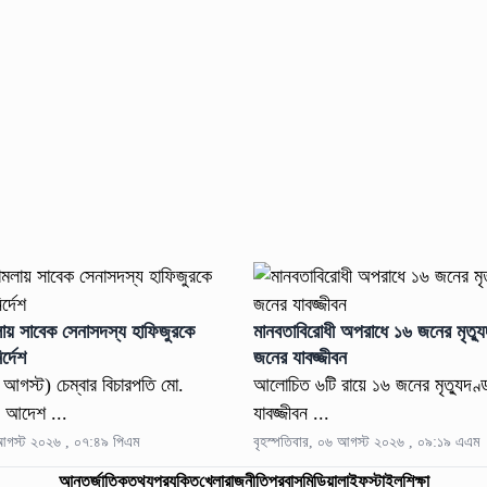
লায় সাবেক সেনাসদস্য হাফিজুরকে
মানবতাবিরোধী অপরাধে ১৬ জনের মৃত্যু
র্দেশ
জনের যাবজ্জীবন
৬ আগস্ট) চেম্বার বিচারপতি মো.
আলোচিত ৬টি রায়ে ১৬ জনের মৃত্যুদণ
 আদেশ ...
যাবজ্জীবন ...
 আগস্ট ২০২৬ , ০৭:৪৯ পিএম
বৃহস্পতিবার, ০৬ আগস্ট ২০২৬ , ০৯:১৯ এএম
আন্তর্জাতিক
তথ্যপ্রযুক্তি
খেলা
রাজনীতি
প্রবাস
মিডিয়া
লাইফস্টাইল
শিক্ষা