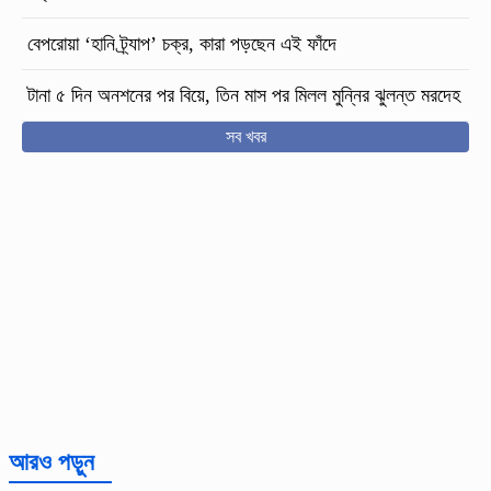
বেপরোয়া ‘হানি ট্র্যাপ’ চক্র, কারা পড়ছেন এই ফাঁদে
টানা ৫ দিন অনশনের পর বিয়ে, তিন মাস পর মিলল মুন্নির ঝুলন্ত মরদেহ
সব খবর
আরও পড়ুন