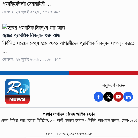
প্রযুক্তিনির্ভর সেনাবাহিনী ...
সোমবার, ২৭ জুলাই ২০২৬ , ০৫:৩৪ এএম
হজের প্রাথমিক নিবন্ধন শুরু আজ
নির্ধারিত সময়ের মধ্যে হজে যেতে আগ্রহীদের প্রাথমিক নিবন্ধন সম্পন্ন করতে
...
সোমবার, ২৭ জুলাই ২০২৬ , ০৫:২০ এএম
অনুসরণ করুন
প্রধান সম্পাদক : সৈয়দ আশিক রহমান
বেঙ্গল মিডিয়া করপোরেশন লিমিটেড,১০২ কাজী নজরুল ইসলাম এভিনিউ কারওয়ান বাজার, ঢাকা-১২১৫
ফোন : +৮৮০-২-৫৫০১৩৫১১-১৫