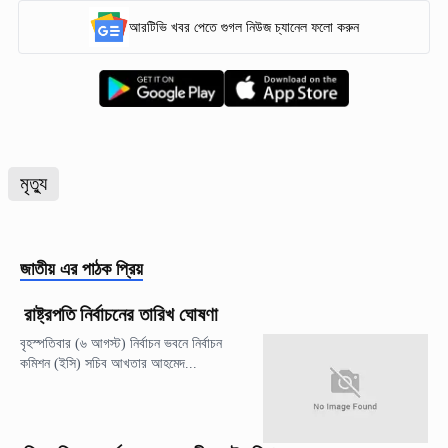
আরটিভি খবর পেতে গুগল নিউজ চ্যানেল ফলো করুন
মৃত্যু
জাতীয়
এর পাঠক প্রিয়
রাষ্ট্রপতি নির্বাচনের তারিখ ঘোষণা
বৃহস্পতিবার (৬ আগস্ট) নির্বাচন ভবনে নির্বাচন
কমিশন (ইসি) সচিব আখতার আহমেদ...