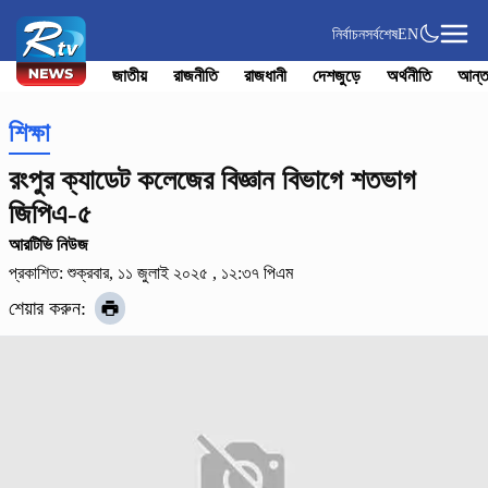
নির্বাচন
সর্বশেষ
EN
জাতীয়
রাজনীতি
রাজধানী
দেশজুড়ে
অর্থনীতি
আন্ত
শিক্ষা
রংপুর ক্যাডেট কলেজের বিজ্ঞান বিভাগে শতভাগ
জিপিএ-৫
আরটিভি নিউজ
প্রকাশিত: শুক্রবার, ১১ জুলাই ২০২৫ , ১২:৩৭ পিএম
শেয়ার করুন: